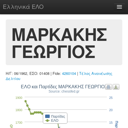
Ελληνικά ΕΛΟ
Περί
ΜΑΡΚΑΚΗΣ
ΓΕΩΡΓΙΟΣ
chesstu.be @ discord
Login
Η/Γ: 06/1962, ΕΣΟ: 01408 | Fide:
4260104
|
Τέλος Ανανέωσης
Δελτίου
ΕΛΟ και Παρτίδες ΜΑΡΚΑΚΗΣ ΓΕΩΡΓΙΟΣ
Source: chessfed.gr
1900
25
1800
20
Παρτίδες
ΕΛΟ
1700
15