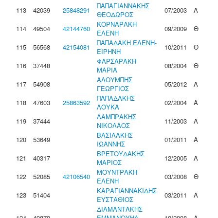
ΠΑΠΑΓΙΑΝΝΑΚΗΣ
113
42039
25848291
07/2003
Α
ΘΕΟΔΩΡΟΣ
ΚΟΡΝΑΡΑΚΗ
114
49504
42144760
09/2009
Θ
ΕΛΕΝΗ
ΠΑΠΑΔΑΚΗ ΕΛΕΝΗ-
115
56568
42154081
10/2011
Θ
ΕΙΡΗΝΗ
ΦΑΡΣΑΡΑΚΗ
116
37448
08/2004
Θ
ΜΑΡΙΑ
ΑΛΟΥΜΠΗΣ
117
54908
05/2012
Α
ΓΕΩΡΓΙΟΣ
ΠΑΠΑΔΑΚΗΣ
118
47603
25863592
02/2004
Α
ΛΟΥΚΑ
ΛΑΜΠΡΑΚΗΣ
119
37444
11/2003
Α
ΝΙΚΟΛΑΟΣ
ΒΑΣΙΛΑΚΗΣ
120
53649
01/2011
Α
ΙΩΑΝΝΗΣ
ΒΡΕΤΟΥΔΑΚΗΣ
121
40317
12/2005
Α
ΜΑΡΙΟΣ
ΜΟΥΝΤΡΑΚΗ
122
52085
42106540
03/2008
Θ
ΕΛΕΝΗ
ΚΑΡΑΓΙΑΝΝΑΚΙΔΗΣ
123
51404
03/2011
Α
ΕΥΣΤΑΘΙΟΣ
ΔΙΑΜΑΝΤΑΚΗΣ
124
49879
ΕΜΜΑΝΟΥΗΛ-
10/2008
Α