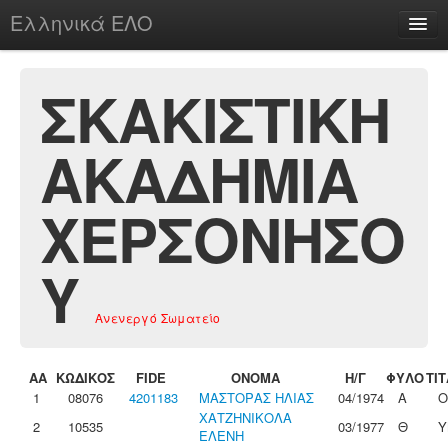
Ελληνικά ΕΛΟ
Περί
ΣΚΑΚΙΣΤΙΚΗ
ΑΚΑΔΗΜΙΑ
chesstu.be @ discord
Login
ΧΕΡΣΟΝΗΣΟ
Υ
Ανενεργό Σωματείο
ΑΑ
ΚΩΔΙΚΟΣ
FIDE
ΟΝΟΜΑ
Η/Γ
ΦΥΛΟ
ΤΙ
1
08076
4201183
ΜΑΣΤΟΡΑΣ ΗΛΙΑΣ
04/1974
Α
ΧΑΤΖΗΝΙΚΟΛΑ
2
10535
03/1977
Θ
Υ
ΕΛΕΝΗ