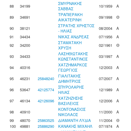
ΣΜΥΡΝΑΚΗΣ
88
34199
10/1959
Α
ΣΑΒΒΑΣ
ΤΡΑΠΙΕΡΑΚΗ
89
34691
09/1998
Θ
ΑΙΚΑΤΕΡΙΝΗ
ΣΤΡΑΤΗΣ ΧΡΗΣΤΟΣ
90
38121
08/2004
Α
- ΗΛΙΑΣ
91
34434
ΝΙΚΑΣ ΑΝΔΡΕΑΣ
07/1956
Α
ΣΤΑΜΑΤΑΚΗ
92
34200
02/1961
Θ
ΧΡΥΣΗ
ΛΑΣΗΘΙΩΤΑΚΗΣ
93
34433
03/1997
Α
ΚΩΝΣΤΑΝΤΙΝΟΣ
ΧΑΤΖΗΜΑΡΚΟΣ
94
40316
12/2003
Α
ΓΕΩΡΓΙΟΣ
ΓΙΑΛΙΤΑΚΗΣ
95
46231
25848240
07/2007
Α
ΔΗΜΗΤΡΙΟΣ
ΣΠΥΡΟΛΑΡΗΣ
96
53647
42125774
12/1989
Α
ΗΛΙΑΣ
ΧΑΤΖΗΖΗΣΗΣ
97
46134
42126096
12/2006
Α
ΒΑΣΙΛΕΙΟΣ
ΚΟΝΤΟΝΑΣΙΟΣ
98
40910
11/2000
Α
ΝΙΚΟΛΑΟΣ
99
48070
25863525
ΔΙΑΜΑΝΤΗ ΛΥΔΙΑ
11/2004
Θ
100
49881
25886290
ΚΑΝΑΚΗΣ ΜΙΧΑΗΛ
07/1974
Α