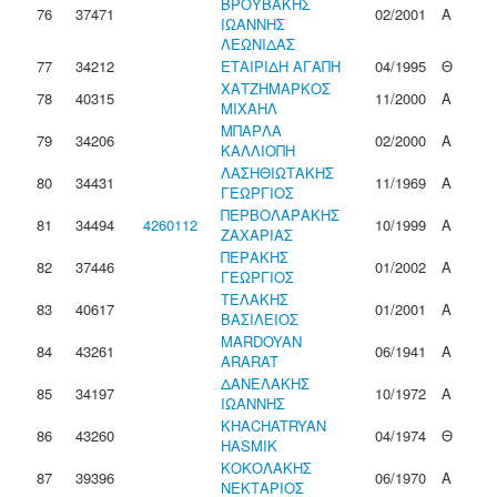
ΒΡΟΥΒΑΚΗΣ
76
37471
02/2001
Α
ΙΩΑΝΝΗΣ
ΛΕΩΝΙΔΑΣ
77
34212
ΕΤΑΙΡΙΔΗ ΑΓΑΠΗ
04/1995
Θ
ΧΑΤΖΗΜΑΡΚΟΣ
78
40315
11/2000
Α
ΜΙΧΑΗΛ
ΜΠΑΡΛΑ
79
34206
02/2000
Α
ΚΑΛΛΙΟΠΗ
ΛΑΣΗΘΙΩΤΑΚΗΣ
80
34431
11/1969
Α
ΓΕΩΡΓΙΟΣ
ΠΕΡΒΟΛΑΡΑΚΗΣ
81
34494
4260112
10/1999
Α
ΖΑΧΑΡΙΑΣ
ΠΕΡΑΚΗΣ
82
37446
01/2002
Α
ΓΕΩΡΓΙΟΣ
ΤΕΛΑΚΗΣ
83
40617
01/2001
Α
ΒΑΣΙΛΕΙΟΣ
MARDOYAN
84
43261
06/1941
Α
ARARAT
ΔΑΝΕΛΑΚΗΣ
85
34197
10/1972
Α
ΙΩΑΝΝΗΣ
KHACHATRYAN
86
43260
04/1974
Θ
HASMIK
ΚΟΚΟΛΑΚΗΣ
87
39396
06/1970
Α
ΝΕΚΤΑΡΙΟΣ