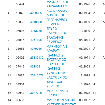
ΜΑΜΟΥΛΑΚΗΣ
3
06494
05/1976
Α
Α
ΧΑΡΑΛΑΜΠΟΣ
ΚΟΣΜΑΔΑΚΗΣ
4
18046
4208285
02/1984
Α
Β
ΔΗΜΗΤΡΙΟΣ
ΠΑΠΑΝΔΡΕΟΥ
5
18338
4210530
03/1990
Α
Δ
ΓΕΩΡΓΙΟΣ
ΣΠΥΡΟΥ
6
26086
4213750
12/1989
Α
ΕΛΕΥΘΕΡΙΟΣ
ΒΛΑΧΑΚΗΣ
7
24817
4251806
04/1981
Α
ΓΕΩΡΓΙΟΣ
ΜΑΡΝΤΟΓΙΑΝ
8
38686
4279956
08/2001
Α
ΑΡΑΡΑΤ
ΙΩΑΝΝΙΔΗΣ
9
06492
25835130
09/1971
Α
Α
ΕΥΣΤΡΑΤΙΟΣ
ΓΙΑΛΙΤΑΚΗΣ
10
37449
4288041
02/2003
Α
ΙΩΑΝΝΗΣ
ΣΥΝΤΙΧΑΚΗΣ
11
43027
25815571
12/1978
Α
ΕΛΕΥΘΕΡΙΟΣ
ΦΡΑΣΤΑΛΗΣ
12
34304
11/1990
Α
ΣΕΡΓΙΟΣ
ΜΕΛΕΣΑΝΑΚΗ
13
32382
4237250
09/1978
Θ
ΕΙΡΗΝΗ
14
38687
MARDOYAN ARTUR
09/1967
Α
ΧΑΤΖΗΠΑΝΑΓΙΩΤΗΣ