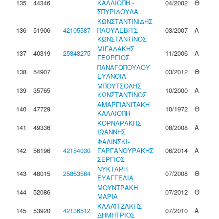
135
44346
ΚΑΛΛΙΟΠΗ -
04/2002
Θ
ΣΠΥΡΙΔΟΥΛΑ
ΚΩΝΣΤΑΝΤΙΝΙΔΗΣ
136
51906
42105587
ΠΑΟΥΛΕΒΙΤΣ
03/2007
Α
ΚΩΝΣΤΑΝΤΙΝΟΣ
ΜΙΓΑΔΑΚΗΣ
137
40319
25848275
11/2006
Α
ΓΕΩΡΓΙΟΣ
ΠΑΝΑΓΟΠΟΥΛΟΥ
138
54907
03/2012
Θ
ΕΥΑΝΘΙΑ
ΜΠΟΥΤΣΟΛΗΣ
139
35765
10/2000
Α
ΚΩΝΣΤΑΝΤΙΝΟΣ
ΑΜΑΡΓΙΑΝΙΤΑΚΗ
140
47729
10/1972
Θ
ΚΑΛΛΙΟΠΗ
ΚΟΡΝΑΡΑΚΗΣ
141
49336
08/2008
Α
ΙΩΑΝΝΗΣ
ΦΑΛΙΝΣΚΙ-
142
56196
42154030
ΓΑΡΓΑΝΟΥΡΑΚΗΣ
06/2014
Α
ΣΕΡΓΙΟΣ
ΝΥΚΤΑΡΗ
143
48015
25863584
07/2008
Θ
ΕΥΑΓΓΕΛΙΑ
ΜΟΥΝΤΡΑΚΗ
144
52086
07/2012
Θ
ΜΑΡΙΑ
ΚΑΛΑΪΤΖΑΚΗΣ
145
53920
42136512
07/2010
Α
ΔΗΜΗΤΡΙΟΣ