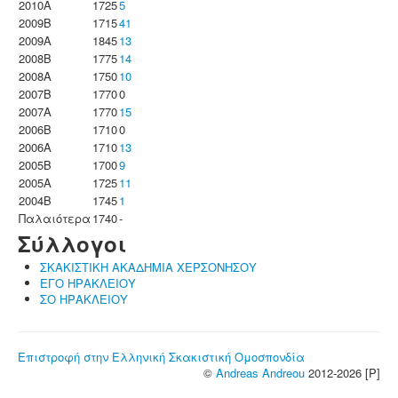
2010A
1725
5
2009B
1715
41
2009A
1845
13
2008B
1775
14
2008A
1750
10
2007B
1770
0
2007A
1770
15
2006B
1710
0
2006A
1710
13
2005B
1700
9
2005A
1725
11
2004B
1745
1
Παλαιότερα
1740
-
Σύλλογοι
ΣΚΑΚΙΣΤΙΚΗ ΑΚΑΔΗΜΙΑ ΧΕΡΣΟΝΗΣΟΥ
ΕΓΟ ΗΡΑΚΛΕΙΟΥ
ΣΟ ΗΡΑΚΛΕΙΟΥ
Επιστροφή στην Ελληνική Σκακιστική Ομοσπονδία
©
Andreas Andreou
2012-2026 [P]