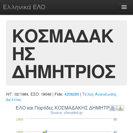
Ελληνικά ΕΛΟ
Περί
ΚΟΣΜΑΔΑΚ
ΗΣ
chesstu.be @ discord
Login
ΔΗΜΗΤΡΙΟΣ
Η/Γ: 02/1984, ΕΣΟ: 18046 | Fide:
4208285
|
Τέλος Ανανέωσης
Δελτίου
ΕΛΟ και Παρτίδες ΚΟΣΜΑΔΑΚΗΣ ΔΗΜΗΤΡΙΟΣ
Source: chessfed.gr
1900
50
1850
40