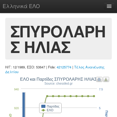
Ελληνικά ΕΛΟ
Περί
ΣΠΥΡΟΛΑΡΗ
Σ ΗΛΙΑΣ
chesstu.be @ discord
Login
Η/Γ: 12/1989, ΕΣΟ: 53647 | Fide:
42125774
|
Τέλος Ανανέωσης
Δελτίου
ΕΛΟ και Παρτίδες ΣΠΥΡΟΛΑΡΗΣ ΗΛΙΑΣ
Source: chessfed.gr
940
7.5
Παρτίδες
920
5
ΕΛΟ