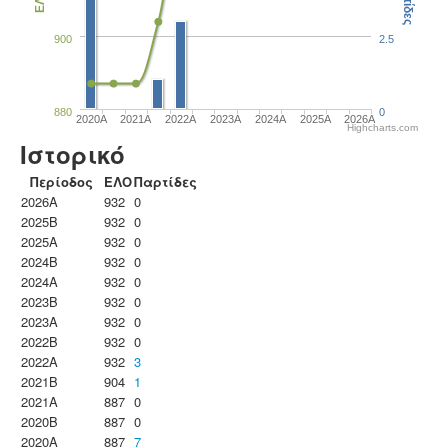
Παρτίδες
ΕΛΟ
900
2.5
880
0
2020A
2021A
2022A
2023Α
2024A
2025A
2026A
Highcharts.com
Ιστορικό
Περίοδος
ΕΛΟ
Παρτίδες
2026A
932
0
2025B
932
0
2025A
932
0
2024B
932
0
2024A
932
0
2023B
932
0
2023Α
932
0
2022B
932
0
2022A
932
3
2021B
904
1
2021A
887
0
2020B
887
0
2020A
887
7