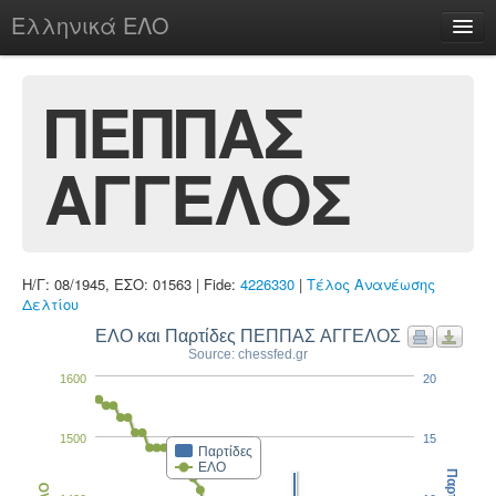
Ελληνικά ΕΛΟ
Περί
ΠΕΠΠΑΣ
ΑΓΓΕΛΟΣ
chesstu.be @ discord
Login
Η/Γ: 08/1945, ΕΣΟ: 01563 | Fide:
4226330
|
Τέλος Ανανέωσης
Δελτίου
ΕΛΟ και Παρτίδες ΠΕΠΠΑΣ ΑΓΓΕΛΟΣ
Source: chessfed.gr
1600
20
1500
15
Παρτίδες
ΕΛΟ