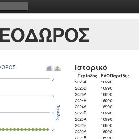
ΘΕΟΔΩΡΟΣ
Ιστορικό
ς ΨΥΧΟΓΥΙΟΣ ΘΕΟΔΩΡΟΣ
Περίοδος
ΕΛΟ
Παρτίδες
8
2026A
1699
0
2025B
1699
0
2025A
1699
0
6
2024B
1699
0
2024A
1699
0
Παρτίδες
2023B
1699
0
4
2023Α
1699
0
2022B
1699
0
2
2022A
1699
0
2021B
1699
0