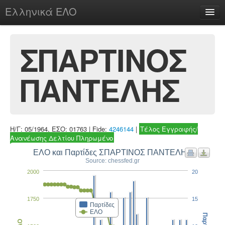
Ελληνικά ΕΛΟ
Περί
ΣΠΑΡΤΙΝΟΣ
ΠΑΝΤΕΛΗΣ
chesstu.be @ discord
Login
Η/Γ: 05/1964, ΕΣΟ: 01763 | Fide:
4246144
|
Τέλος Εγγραφής/
Ανανέωσης Δελτίου Πληρωμένο
ΕΛΟ και Παρτίδες ΣΠΑΡΤΙΝΟΣ ΠΑΝΤΕΛΗΣ
Source: chessfed.gr
2000
20
1750
15
Παρτίδες
ΕΛΟ