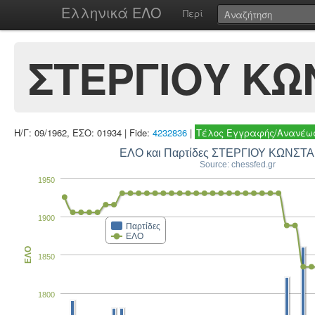
Ελληνικά ΕΛΟ
Περί
ΣΤΕΡΓΙΟΥ ΚΩ
Η/Γ: 09/1962, ΕΣΟ: 01934 | Fide:
4232836
|
Τέλος Εγγραφής/Ανανέωσ
ΕΛΟ και Παρτίδες ΣΤΕ
Source: chessfed.gr
1950
1900
Παρτίδες
ΕΛΟ
ΕΛΟ
1850
1800