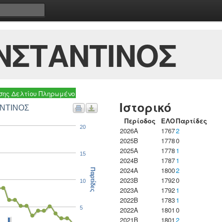
ΝΣΤΑΝΤΙΝΟΣ
ης Δελτίου Πληρωμένο
Ιστορικό
ΡΓΙΟΥ ΚΩΝΣΤΑΝΤΙΝΟΣ
Περίοδος
ΕΛΟ
Παρτίδες
20
2026A
1767
2
2025B
1778
0
2025A
1778
1
15
2024B
1787
1
2024A
1800
2
Παρτίδες
2023B
1792
0
10
2023Α
1792
1
2022B
1783
1
5
2022A
1801
0
2021B
1801
2