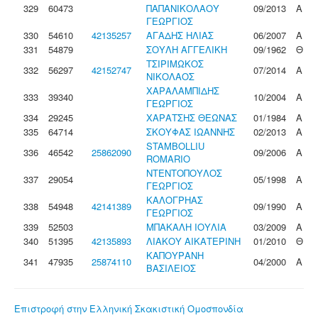
329
60473
ΠΑΠΑΝΙΚΟΛΑΟΥ
09/2013
Α
ΓΕΩΡΓΙΟΣ
330
54610
42135257
ΑΓΑΔΗΣ ΗΛΙΑΣ
06/2007
Α
331
54879
ΣΟΥΛΗ ΑΓΓΕΛΙΚΗ
09/1962
Θ
ΤΣΙΡΙΜΩΚΟΣ
332
56297
42152747
07/2014
Α
ΝΙΚΟΛΑΟΣ
ΧΑΡΑΛΑΜΠΙΔΗΣ
333
39340
10/2004
Α
ΓΕΩΡΓΙΟΣ
334
29245
ΧΑΡΑΤΣΗΣ ΘΕΩΝΑΣ
01/1984
Α
335
64714
ΣΚΟΥΦΑΣ ΙΩΑΝΝΗΣ
02/2013
Α
STAMBOLLIU
336
46542
25862090
09/2006
Α
ROMARIO
ΝΤΕΝΤΟΠΟΥΛΟΣ
337
29054
05/1998
Α
ΓΕΩΡΓΙΟΣ
ΚΑΛΟΓΡΗΑΣ
338
54948
42141389
09/1990
Α
ΓΕΩΡΓΙΟΣ
339
52503
ΜΠΑΚΑΛΗ ΙΟΥΛΙΑ
03/2009
Α
340
51395
42135893
ΛΙΑΚΟΥ ΑΙΚΑΤΕΡΙΝΗ
01/2010
Θ
ΚΑΠΟΥΡΑΝΗ
341
47935
25874110
04/2000
Α
ΒΑΣΙΛΕΙΟΣ
Επιστροφή στην Ελληνική Σκακιστική Ομοσπονδία