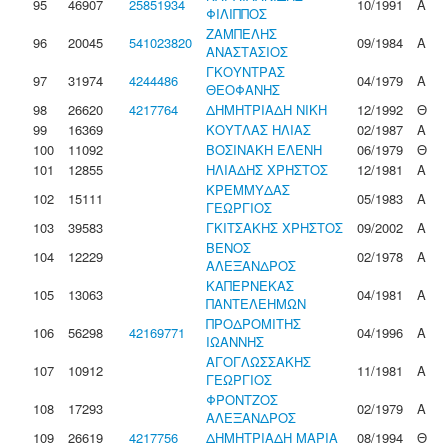
95
46907
25851934
10/1991
Α
ΦΙΛΙΠΠΟΣ
ΖΑΜΠΕΛΗΣ
96
20045
541023820
09/1984
Α
ΑΝΑΣΤΑΣΙΟΣ
ΓΚΟΥΝΤΡΑΣ
97
31974
4244486
04/1979
Α
ΘΕΟΦΑΝΗΣ
98
26620
4217764
ΔΗΜΗΤΡΙΑΔΗ ΝΙΚΗ
12/1992
Θ
99
16369
ΚΟΥΤΛΑΣ ΗΛΙΑΣ
02/1987
Α
100
11092
ΒΟΣΙΝΑΚΗ ΕΛΕΝΗ
06/1979
Θ
101
12855
ΗΛΙΑΔΗΣ ΧΡΗΣΤΟΣ
12/1981
Α
ΚΡΕΜΜΥΔΑΣ
102
15111
05/1983
Α
ΓΕΩΡΓΙΟΣ
103
39583
ΓΚΙΤΣΑΚΗΣ ΧΡΗΣΤΟΣ
09/2002
Α
ΒΕΝΟΣ
104
12229
02/1978
Α
ΑΛΕΞΑΝΔΡΟΣ
ΚΑΠΕΡΝΕΚΑΣ
105
13063
04/1981
Α
ΠΑΝΤΕΛΕΗΜΩΝ
ΠΡΟΔΡΟΜΙΤΗΣ
106
56298
42169771
04/1996
Α
ΙΩΑΝΝΗΣ
ΑΓΟΓΛΩΣΣΑΚΗΣ
107
10912
11/1981
Α
ΓΕΩΡΓΙΟΣ
ΦΡΟΝΤΖΟΣ
108
17293
02/1979
Α
ΑΛΕΞΑΝΔΡΟΣ
109
26619
4217756
ΔΗΜΗΤΡΙΑΔΗ ΜΑΡΙΑ
08/1994
Θ