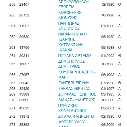
ΑΡΓΥΡΟΠΟΥΛΟΥ
259
28407
12/1980
Θ
ΓΕΩΡΓΙΑ
ΚΟΡΟΒΕΣΗΣ
260
28152
10/1998
Α
ΔΙΟΝΥΣΗΣ
ΠΑΝΤΙΩΡΑΣ
261
11987
01/1980
Α
ΕΥΣΤΑΘΙΟΣ
ΠΑΠΑΝΙΚΟΛΑΟΥ
262
30630
06/1980
Α
ΙΩΑΝΝΗΣ
ΚΑΤΣΑΝΤΩΝΗ
263
43756
05/1988
Θ
ΙΩΑΝΝΑ
264
39341
ΠΙΤΤΑΡΑ ΑΡΤΕΜΙΣ
01/2002
Θ
ΔΗΜΟΠΟΥΛΟΣ
265
16807
10/1983
Α
ΔΗΜΗΤΡΙΟΣ
ΚΟΥΣΠΑΡΗΣ ΚΕΒΙΝ -
266
27957
06/1993
Α
ΜΑΡΚ
267
25342
ΓΑΝΤΕΡΙ ΕΙΡΗΝΗ
07/1990
Θ
268
32429
ΣΑΚΚΑΣ ΝΙΚΗΤΑΣ
01/1997
Α
269
13889
ΣΟΥΦΛΑΣ ΓΕΩΡΓΙΟΣ
03/1985
Α
270
35689
ΛΙΑΚΑΣ ΔΗΜΗΤΡΙΟΣ
10/2000
Α
ΠΥΡΓΑΚΗΣ
271
43623
02/2001
Α
ΚΩΝΣΤΑΝΤΙΝΟΣ
272
13872
ΣΙΓΑΛΑ ΦΛΩΡΕΝΤΙΑ
02/1985
Θ
ΦΩΤΟΠΟΥΛΟΥ
273
35862
06/2000
Θ
ΔΑΝΑΗ