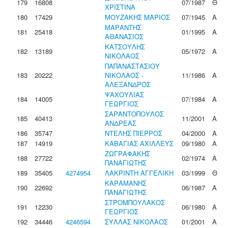
179
16808
07/1987
Θ
ΧΡΙΣΤΙΝΑ
180
17429
ΜΟΥΖΑΚΗΣ ΜΑΡΙΟΣ
07/1945
Α
ΜΑΡΑΝΤΗΣ
181
25418
01/1995
Α
ΑΘΑΝΑΣΙΟΣ
ΚΑΤΣΟΥΛΗΣ
182
13189
05/1972
Α
ΝΙΚΟΛΑΟΣ
ΠΑΠΑΝΑΣΤΑΣΙΟΥ
183
20222
ΝΙΚΟΛΑΟΣ -
11/1986
Α
ΑΛΕΞΑΝΔΡΟΣ
ΨΑΧΟΥΛΙΑΣ
184
14005
07/1984
Α
ΓΕΩΡΓΙΟΣ
ΣΑΡΑΝΤΟΠΟΥΛΟΣ
185
40413
11/2001
Α
ΑΝΔΡΕΑΣ
186
35747
ΝΤΕΛΗΣ ΠΙΕΡΡΟΣ
04/2000
Α
187
14919
ΚΑΒΑΓΙΑΣ ΑΧΙΛΛΕΥΣ
09/1980
Α
ΖΩΓΡΑΦΑΚΗΣ
188
27722
02/1974
Α
ΠΑΝΑΓΙΩΤΗΣ
189
35405
4274954
ΛΑΚΡΙΝΤΗ ΑΓΓΕΛΙΚΗ
03/1999
Θ
ΚΑΡΑΜΑΝΗΣ
190
22692
06/1987
Α
ΠΑΝΑΓΙΩΤΗΣ
ΣΤΡΟΜΠΟΥΛΑΚΟΣ
191
12230
06/1980
Α
ΓΕΩΡΓΙΟΣ
192
34446
4246594
ΣΥΛΛΑΣ ΝΙΚΟΛΑΟΣ
01/2001
Α