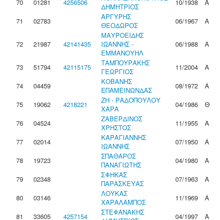
70
01281
4256506
10/1938
Α
ΔΗΜΗΤΡΙΟΣ
ΑΡΓΥΡΗΣ
71
02783
06/1967
Α
ΘΕΟΔΩΡΟΣ
ΜΑΥΡΟΕΙΔΗΣ
72
21987
42141435
ΙΩΑΝΝΗΣ -
06/1988
Α
ΕΜΜΑΝΟΥΗΛ
ΤΑΜΠΟΥΡΑΚΗΣ
73
51794
42115175
11/2004
Α
ΓΕΩΡΓΙΟΣ
ΚΟΒΑΝΗΣ
74
04459
08/1972
Α
ΕΠΑΜΕΙΝΩΝΔΑΣ
ΖΗ - ΡΑΔΟΠΟΥΛΟΥ
75
19062
4218221
04/1986
Θ
ΧΑΡΑ
ΖΑΒΕΡΔΙΝΟΣ
76
04524
11/1955
Α
ΧΡΗΣΤΟΣ
ΚΑΡΑΓΙΑΝΝΗΣ
77
02014
07/1950
Α
ΙΩΑΝΝΗΣ
ΣΠΑΘΑΡΟΣ
78
19723
04/1980
Α
ΠΑΝΑΓΙΩΤΗΣ
ΣΦΗΚΑΣ
79
02348
07/1963
Α
ΠΑΡΑΣΚΕΥΑΣ
ΛΟΥΚΑΣ
80
03146
11/1969
Α
ΧΑΡΑΛΑΜΠΟΣ
ΣΤΕΦΑΝΑΚΗΣ
81
33605
4257154
04/1997
Α