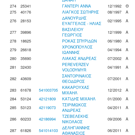
274
25341
ΓΑΝΤΕΡΙ ΑΝΝΑ
12/1992
Θ
275
40176
ΛΙΑΓΚΟΣ ΣΩΤΗΡΗΣ
08/1997
Α
ΔΑΝΟΥΡΔΗΣ
276
28153
02/1995
Α
ΕΥΑΓΓΕΛΟΣ - ΗΛΙΑΣ
ΒΑΣΙΛΕΙΟΥ
277
39896
12/1999
Α
ΓΕΩΡΓΙΟΣ
278
18625
ΡΟΚΑΣ ΣΠΥΡΙΔΩΝ
06/1980
Α
ΧΡΟΝΟΠΟΥΛΟΣ
279
26618
04/1994
Α
ΙΩΑΝΝΗΣ
280
35690
ΛΙΑΚΑΣ ΑΝΔΡΕΑΣ
07/2002
Α
PEREVERZEV
281
32430
04/1991
Α
VOLODYMYR
ΣΑΝΤΟΡΙΝΑΙΟΣ
282
43609
07/2001
Α
ΘΕΟΔΩΡΟΣ
ΚΑΚΑΡΟΥΧΑΣ
283
61678
541003705
12/2012
Α
ΜΙΧΑΗΛ
284
53124
42121809
ΚΑΤΙΔΗΣ ΜΙΧΑΗΛ
01/2000
Α
ΤΣΙΡΙΜΩΚΟΣ
285
53123
42119073
04/2011
Α
ΑΝΔΡΕΑΣ
ΤΖΕΒΕΛΕΚΗΣ
286
60233
42186994
09/2006
Α
ΝΙΚΟΛΑΟΣ
ΔΕΛΗΓΙΑΝΝΗΣ
287
61826
541014103
06/2011
Α
ΑΘΑΝΑΣΙΟΣ