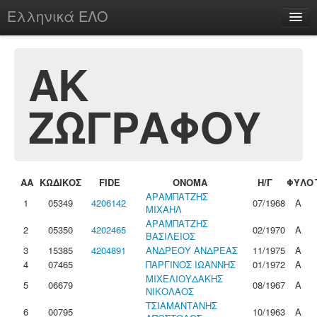
Ελληνικά ΕΛΟ
Περί
ΑΚ
ΖΩΓΡΑΦΟΥ
chesstu.be @ discord
Login
ΑΑ
ΚΩΔΙΚΟΣ
FIDE
ΟΝΟΜΑ
Η/Γ
ΦΥΛΟ
ΑΡΑΜΠΑΤΖΗΣ
1
05349
4206142
07/1968
Α
ΜΙΧΑΗΛ
ΑΡΑΜΠΑΤΖΗΣ
2
05350
4202465
02/1970
Α
ΒΑΣΙΛΕΙΟΣ
3
15385
4204891
ΑΝΔΡΕΟΥ ΑΝΔΡΕΑΣ
11/1975
Α
4
07465
ΠΑΡΓΙΝΟΣ ΙΩΑΝΝΗΣ
01/1972
Α
ΜΙΧΕΛΙΟΥΔΑΚΗΣ
5
06679
08/1967
Α
ΝΙΚΟΛΑΟΣ
ΤΣΙΑΜΑΝΤΑΝΗΣ
6
00795
10/1963
Α