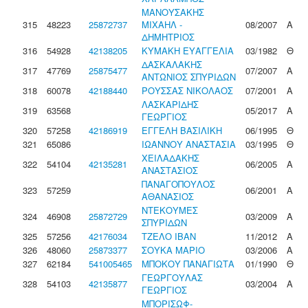
ΜΑΝΟΥΣΑΚΗΣ
315
48223
25872737
ΜΙΧΑΗΛ -
08/2007
Α
ΔΗΜΗΤΡΙΟΣ
316
54928
42138205
ΚΥΜΑΚΗ ΕΥΑΓΓΕΛΙΑ
03/1982
Θ
ΔΑΣΚΑΛΑΚΗΣ
317
47769
25875477
07/2007
Α
ΑΝΤΩΝΙΟΣ ΣΠΥΡΙΔΩΝ
318
60078
42188440
ΡΟΥΣΣΑΣ ΝΙΚΟΛΑΟΣ
07/2001
Α
ΛΑΣΚΑΡΙΔΗΣ
319
63568
05/2017
Α
ΓΕΩΡΓΙΟΣ
320
57258
42186919
ΕΓΓΕΛΗ ΒΑΣΙΛΙΚΗ
06/1995
Θ
321
65086
ΙΩΑΝΝΟΥ ΑΝΑΣΤΑΣΙΑ
03/1995
Θ
ΧΕΙΛΑΔΑΚΗΣ
322
54104
42135281
06/2005
Α
ΑΝΑΣΤΑΣΙΟΣ
ΠΑΝΑΓΟΠΟΥΛΟΣ
323
57259
06/2001
Α
ΑΘΑΝΑΣΙΟΣ
ΝΤΕΚΟΥΜΕΣ
324
46908
25872729
03/2009
Α
ΣΠΥΡΙΔΩΝ
325
57256
42176034
ΤΖΕΛΟ ΙΒΑΝ
11/2012
Α
326
48060
25873377
ΣΟΥΚΑ ΜΑΡΙΟ
03/2006
Α
327
62184
541005465
ΜΠΟΚΟΥ ΠΑΝΑΓΙΩΤΑ
01/1990
Θ
ΓΕΩΡΓΟΥΛΑΣ
328
54103
42135877
03/2004
Α
ΓΕΩΡΓΙΟΣ
ΜΠΟΡΙΣΩΦ-