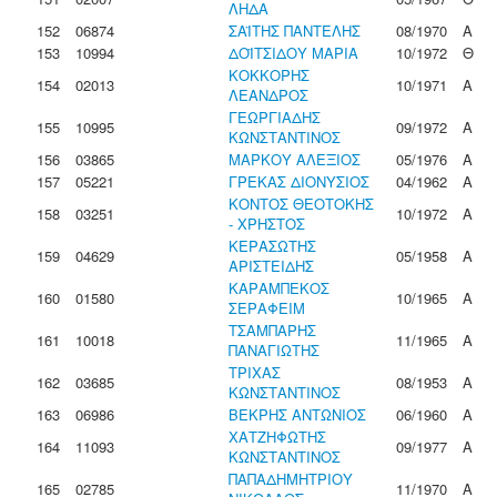
ΛΗΔΑ
152
06874
ΣΑΪΤΗΣ ΠΑΝΤΕΛΗΣ
08/1970
Α
153
10994
ΔΟΪΤΣΙΔΟΥ ΜΑΡΙΑ
10/1972
Θ
ΚΟΚΚΟΡΗΣ
154
02013
10/1971
Α
ΛΕΑΝΔΡΟΣ
ΓΕΩΡΓΙΑΔΗΣ
155
10995
09/1972
Α
ΚΩΝΣΤΑΝΤΙΝΟΣ
156
03865
ΜΑΡΚΟΥ ΑΛΕΞΙΟΣ
05/1976
Α
157
05221
ΓΡΕΚΑΣ ΔΙΟΝΥΣΙΟΣ
04/1962
Α
ΚΟΝΤΟΣ ΘΕΟΤΟΚΗΣ
158
03251
10/1972
Α
- ΧΡΗΣΤΟΣ
ΚΕΡΑΣΩΤΗΣ
159
04629
05/1958
Α
ΑΡΙΣΤΕΙΔΗΣ
ΚΑΡΑΜΠΕΚΟΣ
160
01580
10/1965
Α
ΣΕΡΑΦΕΙΜ
ΤΣΑΜΠΑΡΗΣ
161
10018
11/1965
Α
ΠΑΝΑΓΙΩΤΗΣ
ΤΡΙΧΑΣ
162
03685
08/1953
Α
ΚΩΝΣΤΑΝΤΙΝΟΣ
163
06986
ΒΕΚΡΗΣ ΑΝΤΩΝΙΟΣ
06/1960
Α
ΧΑΤΖΗΦΩΤΗΣ
164
11093
09/1977
Α
ΚΩΝΣΤΑΝΤΙΝΟΣ
ΠΑΠΑΔΗΜΗΤΡΙΟΥ
165
02785
11/1970
Α