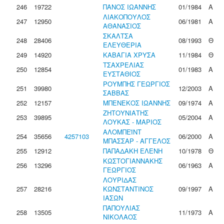
246
19722
ΠΑΝΟΣ ΙΩΑΝΝΗΣ
01/1984
Α
ΛΙΑΚΟΠΟΥΛΟΣ
247
12950
06/1981
Α
ΑΘΑΝΑΣΙΟΣ
ΣΚΑΛΤΣΑ
248
28406
08/1993
Θ
ΕΛΕΥΘΕΡΙΑ
249
14920
ΚΑΒΑΓΙΑ ΧΡΥΣΑ
11/1984
Θ
ΤΣΑΧΡΕΛΙΑΣ
250
12854
01/1983
Α
ΕΥΣΤΑΘΙΟΣ
ΡΟΥΜΠΗΣ ΓΕΩΡΓΙΟΣ
251
39980
12/2003
Α
ΣΑΒΒΑΣ
252
12157
ΜΠΕΝΕΚΟΣ ΙΩΑΝΝΗΣ
09/1974
Α
ΖΗΤΟΥΝΙΑΤΗΣ
253
39895
05/2004
Α
ΛΟΥΚΑΣ - ΜΑΡΙΟΣ
ΑΛΟΜΠΕΪΝΤ
254
35656
4257103
06/2000
Α
ΜΠΑΣΣΑΡ - ΑΓΓΕΛΟΣ
255
12912
ΠΑΠΑΔΑΚΗ ΕΛΕΝΗ
10/1978
Θ
ΚΩΣΤΟΓΙΑΝΝΑΚΗΣ
256
13296
06/1963
Α
ΓΕΩΡΓΙΟΣ
ΛΟΥΡΙΔΑΣ
257
28216
ΚΩΝΣΤΑΝΤΙΝΟΣ
09/1997
Α
ΙΑΣΩΝ
ΠΑΠΟΥΛΙΑΣ
258
13505
11/1973
Α
ΝΙΚΟΛΑΟΣ