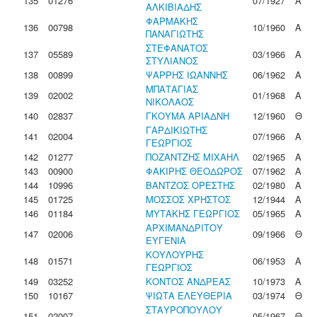
135
01276
07/1927
Α
ΑΛΚΙΒΙΑΔΗΣ
ΦΑΡΜΑΚΗΣ
136
00798
10/1960
Α
ΠΑΝΑΓΙΩΤΗΣ
ΣΤΕΦΑΝΑΤΟΣ
137
05589
03/1966
Α
ΣΤΥΛΙΑΝΟΣ
138
00899
ΨΑΡΡΗΣ ΙΩΑΝΝΗΣ
06/1962
Α
ΜΠΑΤΑΓΙΑΣ
139
02002
01/1968
Α
ΝΙΚΟΛΑΟΣ
140
02837
ΓΚΟΥΜΑ ΑΡΙΑΔΝΗ
12/1960
Θ
ΓΑΡΔΙΚΙΩΤΗΣ
141
02004
07/1966
Α
ΓΕΩΡΓΙΟΣ
142
01277
ΠΟΖΑΝΤΖΗΣ ΜΙΧΑΗΛ
02/1965
Α
143
00900
ΦΑΚΙΡΗΣ ΘΕΟΔΩΡΟΣ
07/1962
Α
144
10996
ΒΑΝΤΖΟΣ ΟΡΕΣΤΗΣ
02/1980
Α
145
01725
ΜΟΣΣΟΣ ΧΡΗΣΤΟΣ
12/1944
Α
146
01184
ΜΥΤΑΚΗΣ ΓΕΩΡΓΙΟΣ
05/1965
Α
ΑΡΧΙΜΑΝΔΡΙΤΟΥ
147
02006
09/1966
Θ
ΕΥΓΕΝΙΑ
ΚΟΥΛΟΥΡΗΣ
148
01571
06/1953
Α
ΓΕΩΡΓΙΟΣ
149
03252
ΚΟΝΤΟΣ ΑΝΔΡΕΑΣ
10/1973
Α
150
10167
ΨΙΩΤΑ ΕΛΕΥΘΕΡΙΑ
03/1974
Θ
ΣΤΑΥΡΟΠΟΥΛΟΥ
151
02007
05/1967
Θ