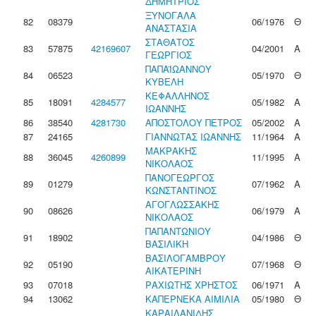
ΔΗΜΗΤΡΙΟΣ
ΞΥΝΟΓΑΛΑ
82
08379
06/1976
Θ
ΑΝΑΣΤΑΣΙΑ
ΣΤΑΘΑΤΟΣ
83
57875
42169607
04/2001
Α
ΓΕΩΡΓΙΟΣ
ΠΑΠΑΪΩΑΝΝΟΥ
84
06523
05/1970
Θ
ΚΥΒΕΛΗ
ΚΕΦΑΛΛΗΝΟΣ
85
18091
4284577
05/1982
Α
ΙΩΑΝΝΗΣ
86
38540
4281730
ΑΠΟΣΤΟΛΟΥ ΠΕΤΡΟΣ
05/2002
Α
87
24165
ΓΙΑΝΝΩΤΑΣ ΙΩΑΝΝΗΣ
11/1964
Α
ΜΑΚΡΑΚΗΣ
88
36045
4260899
11/1995
Α
ΝΙΚΟΛΑΟΣ
ΠΑΝΟΓΕΩΡΓΟΣ
89
01279
07/1962
Α
ΚΩΝΣΤΑΝΤΙΝΟΣ
ΑΓΟΓΛΩΣΣΑΚΗΣ
90
08626
06/1979
Α
ΝΙΚΟΛΑΟΣ
ΠΑΠΑΝΤΩΝΙΟΥ
91
18902
04/1986
Θ
ΒΑΣΙΛΙΚΗ
ΒΑΣΙΛΟΓΑΜΒΡΟΥ
92
05190
07/1968
Θ
ΑΙΚΑΤΕΡΙΝΗ
93
07018
ΡΑΧΙΩΤΗΣ ΧΡΗΣΤΟΣ
06/1971
Α
94
13062
ΚΑΠΕΡΝΕΚΑ ΑΙΜΙΛΙΑ
05/1980
Θ
ΚΑΡΑΙΛΑΝΙΔΗΣ