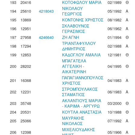
193
20416
ΚΟΤΟΦΩΛΟΥ ΜΑΡΙΑ
02/1989
Θ
ΝΙΚΟΛΑΟΥ
194
25610
4218043
05/1992
Α
ΓΕΩΡΓΙΟΣ
195
13869
ΚΟΝΤΟΝΗΣ ΧΡΗΣΤΟΣ
08/1982
Α
ΣΚΛΑΒΟΥΝΟΣ
196
12951
06/1962
Α
ΓΕΡΑΣΙΜΟΣ
197
27958
4246640
ΖΗ ΑΓΝΗ
01/1994
Θ
ΤΡΙΑΝΤΑΦΥΛΛΟΥ
198
17294
02/1988
Α
ΔΗΜΗΤΡΙΟΣ
199
12853
ΚΑΔΟΓΛΟΥ ΑΜΑΛΙΑ
12/1981
Θ
ΜΠΑΓΑΤΕΛΑ
200
28202
ΑΓΓΕΛΙΚΗ -
04/1995
Θ
ΑΙΚΑΤΕΡΙΝΗ
ΠΑΠΑΓΙΑΝΝΟΠΟΥΛΟΣ
201
16368
04/1983
Α
ΧΡΗΣΤΟΣ
ΣΤΡΟΜΠΟΥΛΑΚΟΣ
202
12231
06/1983
Α
ΣΤΑΜΑΤΙΟΣ
ΑΚΛΑΝΤΙΟΥΣ ΜΑΡΙΑ
203
35748
03/2000
Θ
- ΚΑΡΙΜΑ - ΑΡΓΥΡΩ
204
20531
ΚΟΥΤΛΑ ΑΝΑΣΤΑΣΙΑ
10/1988
Θ
ΜΑΥΡΑΚΗΣ
205
25066
07/1992
Α
ΝΙΚΟΛΑΟΣ
ΜΙΧΕΛΙΟΥΔΑΚΗΣ
206
12398
05/1966
Α
ΗΛΙΑΣ