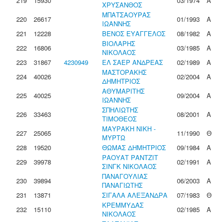
219
15930
03/1974
Α
ΧΡΥΣΑΝΘΟΣ
ΜΠΑΤΣΑΟΥΡΑΣ
220
26617
01/1993
Α
ΙΩΑΝΝΗΣ
221
12228
ΒΕΝΟΣ ΕΥΑΓΓΕΛΟΣ
08/1982
Α
ΒΙΟΛΑΡΗΣ
222
16806
03/1985
Α
ΝΙΚΟΛΑΟΣ
223
31867
4230949
ΕΛ ΣΑΕΡ ΑΝΔΡΕΑΣ
02/1989
Α
ΜΑΣΤΟΡΑΚΗΣ
224
40026
02/2004
Α
ΔΗΜΗΤΡΙΟΣ
ΑΘΥΜΑΡΙΤΗΣ
225
40025
09/2004
Α
ΙΩΑΝΝΗΣ
ΣΠΗΛΙΩΤΗΣ
226
33463
08/2001
Α
ΤΙΜΟΘΕΟΣ
ΜΑΥΡΑΚΗ ΝΙΚΗ -
227
25065
11/1990
Θ
ΜΥΡΤΩ
228
19520
ΘΩΜΑΣ ΔΗΜΗΤΡΙΟΣ
09/1984
Α
ΡΑΟΥΑΤ ΡΑΝΤΖΙΤ
229
39978
02/1991
Α
ΣΙΝΓΚ ΝΙΚΟΛΑΟΣ
ΠΑΝΑΓΟΥΛΙΑΣ
230
39894
06/2003
Α
ΠΑΝΑΓΙΩΤΗΣ
231
13871
ΣΙΓΑΛΑ ΑΛΕΞΑΝΔΡΑ
07/1983
Θ
ΚΡΕΜΜΥΔΑΣ
232
15110
02/1985
Α
ΝΙΚΟΛΑΟΣ