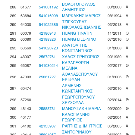
ΒΟΛΟΤΟΠΟΥΛΟΣ
288
61677
541001192
03/2000
Α
ΔΗΜΗΤΡΙΟΣ
289
63684
541016998
ΜΑΡΚΑΚΗΣ ΜΑΡΙΟΣ
08/1994
Α
ΤΖΙΓΚΟΥΡΑΣ
290
64030
541022386
03/2018
Α
ΝΙΚΟΛΑΟΣ ΙΩΑΝΝΗΣ
291
60079
42186943
HUANG TINATIN
11/2011
Θ
292
60080
42188326
HUANG LILE-NINO
07/2016
Θ
ΑΝΑΤΟΛΙΤΗΣ
293
63569
541020723
01/2008
Α
ΚΩΝΣΤΑΝΤΙΝΟΣ
294
48907
25872761
ΧΑΛΟΣ ΓΡΗΓΟΡΙΟΣ
03/1980
Α
ΚΑΡΑΓΕΩΡΓΗ
295
65087
541030214
02/2017
Θ
ΜΕΛΙΝΑ
ΑΘΑΝΑΣΟΠΟΥΛΟΥ
296
47003
25861727
01/2006
Θ
ΕΡΙΦΥΛΗ
ΑΡΜΕΝΗΣ
297
60474
03/2010
Α
ΚΩΝΣΤΑΝΤΙΝΟΣ
ΓΕΩΡΓΟΠΟΥΛΟΥ
298
57260
02/2014
Θ
ΧΡΥΣΟΥΛΑ
299
48143
25888781
ΜΑΝΟΥΣΑΚΗ ΜΑΡΙΑ
09/2009
Θ
ΚΑΛΟΓΙΑΝΝΗΣ
300
40177
02/2004
Α
ΓΕΩΡΓΙΟΣ
301
54102
42135907
ΡΑΠΤΗΣ ΔΗΜΗΤΡΙΟΣ
06/2005
Α
ΣΑΝΤΟΡΙΝΑΙΟΥ
302
40414
25804057
06/2003
Θ