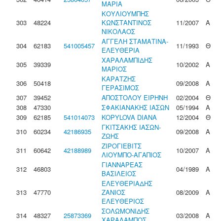
ΜΑΡΙΑ
ΚΟΥΛΙΟΥΜΠΗΣ
303
48224
ΚΩΝΣΤΑΝΤΙΝΟΣ
11/2007
Α
ΝΙΚΟΛΑΟΣ
ΑΓΓΕΛΗ ΣΤΑΜΑΤΙΝΑ-
304
62183
541005457
11/1993
Θ
ΕΛΕΥΘΕΡΙΑ
ΧΑΡΑΛΑΜΠΙΔΗΣ
305
39339
10/2002
Α
ΜΑΡΙΟΣ
ΚΑΡΑΤΖΗΣ
306
50418
09/2008
Α
ΓΕΡΑΣΙΜΟΣ
307
39452
ΑΠΟΣΤΟΛΟΥ ΕΙΡΗΝΗ
02/2004
Θ
308
47330
ΣΦΑΚΙΑΝΑΚΗΣ ΙΑΣΩΝ
05/1994
Α
309
62185
541014073
KOPYLOVA DIANA
12/2004
Θ
ΓΚΙΤΣΑΚΗΣ ΙΑΣΩΝ-
310
60234
42186935
09/2008
Α
ΖΩΗΣ
ΖΙΡΟΓΙΕΒΙΤΣ
311
60642
42188989
10/2007
Α
ΛΙΟΥΜΠΟ-ΑΓΑΠΙΟΣ
ΓΙΑΝΝΑΡΕΑΣ
312
46803
04/1989
Α
ΒΑΣΙΛΕΙΟΣ
ΕΛΕΥΘΕΡΙΑΔΗΣ
313
47770
ΖΑΝΙΟΣ
08/2009
Α
ΕΛΕΥΘΕΡΙΟΣ
ΣΟΛΩΜΟΝΙΔΗΣ
314
48327
25873369
03/2008
Α
ΧΑΡΑΛΑΜΠΟΣ