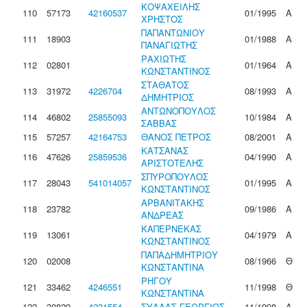
ΚΟΨΑΧΕΙΛΗΣ
110
57173
42160537
01/1995
Α
ΧΡΗΣΤΟΣ
ΠΑΠΑΝΤΩΝΙΟΥ
111
18903
01/1988
Α
ΠΑΝΑΓΙΩΤΗΣ
ΡΑΧΙΩΤΗΣ
112
02801
01/1964
Α
ΚΩΝΣΤΑΝΤΙΝΟΣ
ΣΤΑΘΑΤΟΣ
113
31972
4226704
08/1993
Α
ΔΗΜΗΤΡΙΟΣ
ΑΝΤΩΝΟΠΟΥΛΟΣ
114
46802
25855093
10/1984
Α
ΣΑΒΒΑΣ
115
57257
42164753
ΘΑΝΟΣ ΠΕΤΡΟΣ
08/2001
Α
ΚΑΤΣΑΝΑΣ
116
47626
25859536
04/1990
Α
ΑΡΙΣΤΟΤΕΛΗΣ
ΣΠΥΡΟΠΟΥΛΟΣ
117
28043
541014057
01/1995
Α
ΚΩΝΣΤΑΝΤΙΝΟΣ
ΑΡΒΑΝΙΤΑΚΗΣ
118
23782
09/1986
Α
ΑΝΔΡΕΑΣ
ΚΑΠΕΡΝΕΚΑΣ
119
13061
04/1979
Α
ΚΩΝΣΤΑΝΤΙΝΟΣ
ΠΑΠΑΔΗΜΗΤΡΙΟΥ
120
02008
08/1966
Θ
ΚΩΝΣΤΑΝΤΙΝΑ
ΡΗΓΟΥ
121
33462
4246551
11/1998
Θ
ΚΩΝΣΤΑΝΤΙΝΑ
122
30829
4231554
ΣΥΛΛΑΣ ΓΕΩΡΓΙΟΣ
11/1998
Α