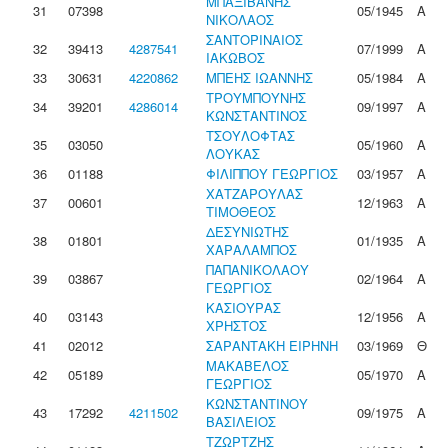
ΜΠΑΞΙΒΑΝΗΣ
31
07398
05/1945
Α
ΝΙΚΟΛΑΟΣ
ΣΑΝΤΟΡΙΝΑΙΟΣ
32
39413
4287541
07/1999
Α
ΙΑΚΩΒΟΣ
33
30631
4220862
ΜΠΕΗΣ ΙΩΑΝΝΗΣ
05/1984
Α
ΤΡΟΥΜΠΟΥΝΗΣ
34
39201
4286014
09/1997
Α
ΚΩΝΣΤΑΝΤΙΝΟΣ
ΤΣΟΥΛΟΦΤΑΣ
35
03050
05/1960
Α
ΛΟΥΚΑΣ
36
01188
ΦΙΛΙΠΠΟΥ ΓΕΩΡΓΙΟΣ
03/1957
Α
ΧΑΤΖΑΡΟΥΛΑΣ
37
00601
12/1963
Α
ΤΙΜΟΘΕΟΣ
ΔΕΣΥΝΙΩΤΗΣ
38
01801
01/1935
Α
ΧΑΡΑΛΑΜΠΟΣ
ΠΑΠΑΝΙΚΟΛΑΟΥ
39
03867
02/1964
Α
ΓΕΩΡΓΙΟΣ
ΚΑΣΙΟΥΡΑΣ
40
03143
12/1956
Α
ΧΡΗΣΤΟΣ
41
02012
ΣΑΡΑΝΤΑΚΗ ΕΙΡΗΝΗ
03/1969
Θ
ΜΑΚΑΒΕΛΟΣ
42
05189
05/1970
Α
ΓΕΩΡΓΙΟΣ
ΚΩΝΣΤΑΝΤΙΝΟΥ
43
17292
4211502
09/1975
Α
ΒΑΣΙΛΕΙΟΣ
ΤΖΩΡΤΖΗΣ