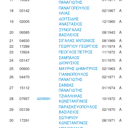
ΠΑΝΑΓΙΩΤΗΣ
ΠΑΝΑΓΟΠΟΥΛΟΣ
18
03142
02/1967
Α
ΗΛΙΑΣ
ΔΟΪΤΣΙΔΗΣ
19
02005
12/1960
Α
ΑΝΑΣΤΑΣΙΟΣ
ΞΥΝΟΓΑΛΑΣ
20
06585
08/1943
Α
ΒΑΣΙΛΕΙΟΣ
21
04630
ΣΙΓΑΛΑΣ ΑΝΤΩΝΙΟΣ
08/1969
Α
22
17289
ΓΕΩΡΓΙΟΥ ΓΕΩΡΓΙΟΣ
01/1974
Α
23
13924
ΠΕΟΓΛΟΣ ΠΕΤΡΟΣ
11/1972
Α
ΣΑΜΠΑΛΟΣ
24
03147
01/1970
Α
ΔΙΟΝΥΣΙΟΣ
25
00600
ΜΑΥΡΗΣ ΔΗΜΗΤΡΙΟΣ
02/1963
Α
ΓΙΑΝΝΟΠΟΥΛΟΣ
26
04470
02/1971
Α
ΠΑΝΑΓΙΩΤΗΣ
ΣΑΒΒΑΣ
27
15112
01/1974
Α
ΠΑΝΑΓΙΩΤΗΣ
ΤΖΙΑΛΛΗΛΑΣ
28
07657
4209591
10/1972
Α
ΚΩΝΣΤΑΝΤΙΝΟΣ
ΠΑΡΑΣΚΕΥΟΠΟΥΛΟΣ
29
03139
02/1970
Α
ΒΑΣΙΛΕΙΟΣ
ΣΩΤΗΡΙΟΥ
30
17291
08/1971
Α
ΚΩΝΣΤΑΝΤΙΝΟΣ