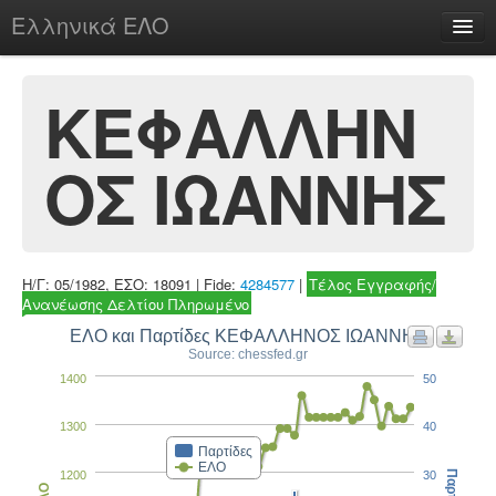
Ελληνικά ΕΛΟ
Περί
ΚΕΦΑΛΛΗΝ
ΟΣ ΙΩΑΝΝΗΣ
chesstu.be @ discord
Login
Η/Γ: 05/1982, ΕΣΟ: 18091 | Fide:
4284577
|
Τέλος Εγγραφής/
Ανανέωσης Δελτίου Πληρωμένο
ΕΛΟ και Παρτίδες ΚΕΦΑΛΛΗΝΟΣ ΙΩΑΝΝΗΣ
Source: chessfed.gr
1400
50
1300
40
Παρτίδες
ΕΛΟ
1200
30