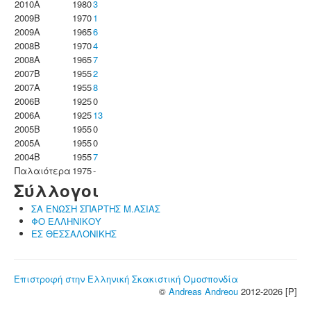
2010A
1980
3
2009B
1970
1
2009A
1965
6
2008B
1970
4
2008A
1965
7
2007B
1955
2
2007A
1955
8
2006B
1925
0
2006A
1925
13
2005B
1955
0
2005A
1955
0
2004B
1955
7
Παλαιότερα
1975
-
Σύλλογοι
ΣΑ ΕΝΩΣΗ ΣΠΑΡΤΗΣ Μ.ΑΣΙΑΣ
ΦΟ ΕΛΛΗΝΙΚΟΥ
ΕΣ ΘΕΣΣΑΛΟΝΙΚΗΣ
Επιστροφή στην Ελληνική Σκακιστική Ομοσπονδία
©
Andreas Andreou
2012-2026 [P]