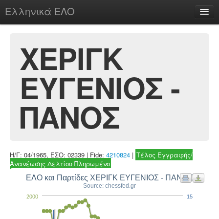
Ελληνικά ΕΛΟ
Περί
ΧΕΡΙΓΚ
ΕΥΓΕΝΙΟΣ -
chesstu.be @ discord
Login
ΠΑΝΟΣ
Η/Γ: 04/1965, ΕΣΟ: 02339 | Fide:
4210824
|
Τέλος Εγγραφής/
Ανανέωσης Δελτίου Πληρωμένο
ΕΛΟ και Παρτίδες ΧΕΡΙΓΚ ΕΥΓΕΝΙΟΣ - ΠΑΝΟΣ
Source: chessfed.gr
2000
15