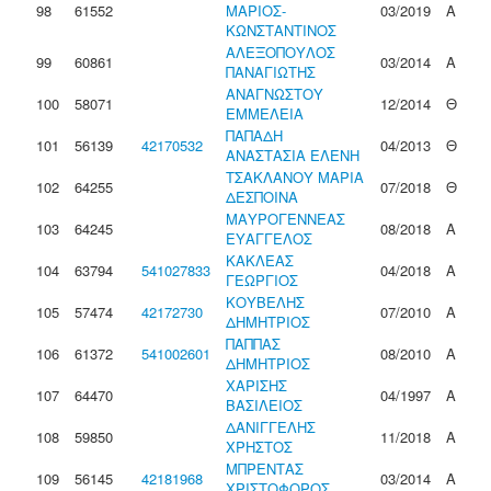
98
61552
ΜΑΡΙΟΣ-
03/2019
Α
ΚΩΝΣΤΑΝΤΙΝΟΣ
ΑΛΕΞΟΠΟΥΛΟΣ
99
60861
03/2014
Α
ΠΑΝΑΓΙΩΤΗΣ
ΑΝΑΓΝΩΣΤΟΥ
100
58071
12/2014
Θ
ΕΜΜΕΛΕΙΑ
ΠΑΠΑΔΗ
101
56139
42170532
04/2013
Θ
ΑΝΑΣΤΑΣΙΑ ΕΛΕΝΗ
ΤΣΑΚΛΑΝΟΥ ΜΑΡΙΑ
102
64255
07/2018
Θ
ΔΕΣΠΟΙΝΑ
ΜΑΥΡΟΓΕΝΝΕΑΣ
103
64245
08/2018
Α
ΕΥΑΓΓΕΛΟΣ
ΚΑΚΛΕΑΣ
104
63794
541027833
04/2018
Α
ΓΕΩΡΓΙΟΣ
ΚΟΥΒΕΛΗΣ
105
57474
42172730
07/2010
Α
ΔΗΜΗΤΡΙΟΣ
ΠΑΠΠΑΣ
106
61372
541002601
08/2010
Α
ΔΗΜΗΤΡΙΟΣ
ΧΑΡΙΣΗΣ
107
64470
04/1997
Α
ΒΑΣΙΛΕΙΟΣ
ΔΑΝΙΓΓΕΛΗΣ
108
59850
11/2018
Α
ΧΡΗΣΤΟΣ
ΜΠΡΕΝΤΑΣ
109
56145
42181968
03/2014
Α
ΧΡΙΣΤΟΦΟΡΟΣ