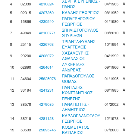
ΧΕΡΙΓΚ ΕΥΓΕΝΙΟΣ -
4
02339
4210824
04/1965
Α
ΠΑΝΟΣ
5
02315
4207360
ΚΑΛΔΗΣ ΓΕΩΡΓΙΟΣ
08/1952
Α
ΠΑΠΑΓΡΗΓΟΡΙΟΥ
6
15866
4230540
01/1980
Α
ΓΕΩΡΓΙΟΣ
ΣΠΗΛΙΩΤΟΠΟΥΛΟΣ
7
49849
42100771
08/2010
Α
ΣΠΥΡΙΔΩΝ
ΤΡΙΑΝΤΑΦΥΛΛΗΣ
8
25115
4226763
10/1994
Α
ΕΥΑΓΓΕΛΟΣ
ΧΑΣΑΛΕΥΡΗΣ
9
29200
4208072
04/1992
Α
ΑΘΑΝΑΣΙΟΣ
ΛΥΚΕΡΙΔΗΣ
10
02890
4264614
09/1966
Α
ΑΝΔΡΕΑΣ
ΠΑΠΑΔΟΠΟΥΛΟΣ
11
34604
25825976
01/1995
Α
ΘΩΜΑΣ
ΠΑΝΤΑΖΗΣ
12
33184
4241231
08/1985
Α
ΚΩΝΣΤΑΝΤΙΝΟΣ
ΠΕΝΕΣΗΣ
13
38578
4279085
ΠΑΝΑΓΙΩΤΗΣ -
01/2002
Α
ΔΗΜΗΤΡΙΟΣ
ΚΑΡΑΟΓΛΑΝΟΓΛΟΥ
14
38219
4281128
12/1978
Α
ΓΕΩΡΓΙΟΣ
ΚΟΣΜΕΤΑΤΟΣ
15
50533
25895745
07/2003
Α
ΒΑΣΙΛΕΙΟΣ