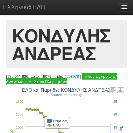
Ελληνικά ΕΛΟ
Περί
ΚΟΝΔΥΛΗΣ
ΑΝΔΡΕΑΣ
chesstu.be @ discord
Login
Η/Γ: 01/1986, ΕΣΟ: 19079 | Fide:
4208978
|
Τέλος Εγγραφής/
Ανανέωσης Δελτίου Πληρωμένο
ΕΛΟ και Παρτίδες ΚΟΝΔΥΛΗΣ ΑΝΔΡΕΑΣ
Source: chessfed.gr
1800
25
1700
20
Παρτίδες
ΕΛΟ
1600
15