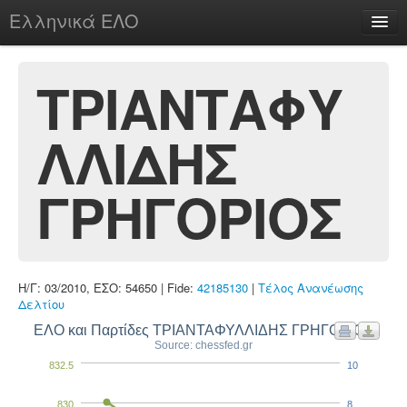
Ελληνικά ΕΛΟ
Περί
ΤΡΙΑΝΤΑΦΥ
ΛΛΙΔΗΣ
chesstu.be @ discord
Login
ΓΡΗΓΟΡΙΟΣ
Η/Γ: 03/2010, ΕΣΟ: 54650 | Fide:
42185130
|
Τέλος Ανανέωσης
Δελτίου
ΕΛΟ και Παρτίδες ΤΡΙΑΝΤΑΦΥΛΛΙΔΗΣ ΓΡΗΓΟΡΙΟΣ
Source: chessfed.gr
832.5
10
830
8