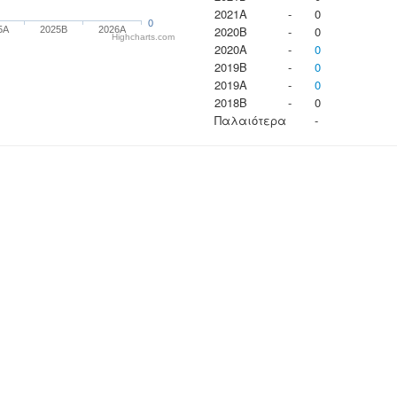
2021A
-
0
0
2020B
-
0
5A
2025B
2026A
Highcharts.com
2020A
-
0
2019B
-
0
2019A
-
0
2018B
-
0
Παλαιότερα
-