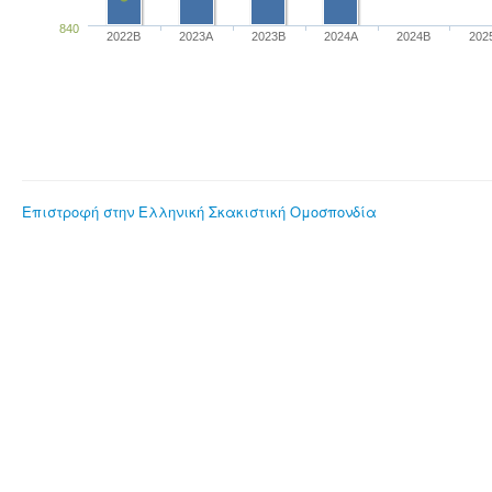
840
2022B
2023Α
2023B
2024A
2024B
202
Επιστροφή στην Ελληνική Σκακιστική Ομοσπονδία