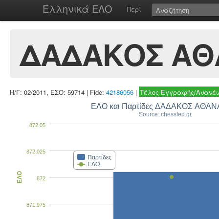
Ελληνικά ΕΛΟ
Περί
ΔΑΔΑΚΟΣ ΑΘ
Η/Γ: 02/2011, ΕΣΟ: 59714 | Fide:
42186056
|
Τέλος Εγγραφής/Ανανέω
ΕΛΟ και Παρτίδες ΔΑΔΑΚΟΣ ΑΘΑΝ
Source: chessfed.gr
872.05
872.025
Παρτίδες
ΕΛΟ
ΕΛΟ
872
871.975