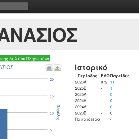
ΑΝΑΣΙΟΣ
σης Δελτίου Πληρωμένο
Ιστορικό
ΑΣΙΟΣ
Περίοδος
ΕΛΟ
Παρτίδες
20
2026A
872
11
2025B
-
1
2025A
-
0
15
2024B
-
0
2024A
-
0
Παρτίδες
2023B
-
0
10
Παλαιότερα
-
5