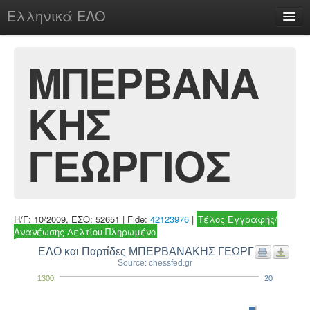
Ελληνικά ΕΛΟ
Περί
ΜΠΕΡΒΑΝΑ
ΚΗΣ
chesstu.be @ discord
Login
ΓΕΩΡΓΙΟΣ
Η/Γ: 10/2009, ΕΣΟ: 52651 | Fide:
42123976
|
Τέλος Εγγραφής/
Ανανέωσης Δελτίου Πληρωμένο
ΕΛΟ και Παρτίδες ΜΠΕΡΒΑΝΑΚΗΣ ΓΕΩΡΓΙΟΣ
Source: chessfed.gr
1300
20