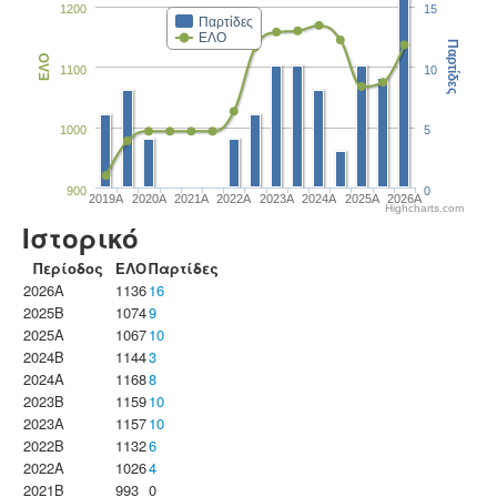
1200
15
Παρτίδες
ΕΛΟ
Παρτίδες
ΕΛΟ
1100
10
1000
5
900
0
2019A
2020A
2021A
2022A
2023Α
2024A
2025A
2026A
Highcharts.com
Ιστορικό
Περίοδος
ΕΛΟ
Παρτίδες
2026A
1136
16
2025B
1074
9
2025A
1067
10
2024B
1144
3
2024A
1168
8
2023B
1159
10
2023Α
1157
10
2022B
1132
6
2022A
1026
4
2021B
993
0