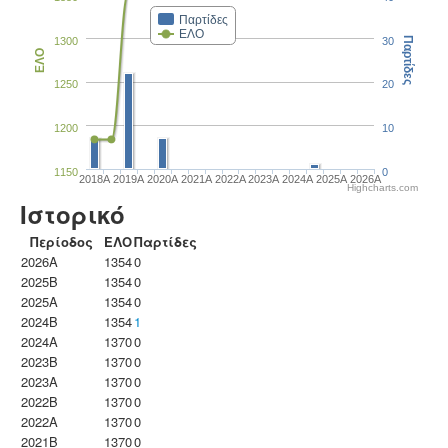
Παρτίδες
ΕΛΟ
1300
30
Παρτίδες
ΕΛΟ
1250
20
1200
10
1150
0
2018A
2019A
2020A
2021A
2022A
2023Α
2024A
2025A
2026A
Highcharts.com
Ιστορικό
Περίοδος
ΕΛΟ
Παρτίδες
2026A
1354
0
2025B
1354
0
2025A
1354
0
2024B
1354
1
2024A
1370
0
2023B
1370
0
2023Α
1370
0
2022B
1370
0
2022A
1370
0
2021B
1370
0