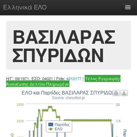
Ελληνικά ΕΛΟ
Περί
ΒΑΣΙΛΑΡΑΣ
ΣΠΥΡΙΔΩΝ
chesstu.be @ discord
Login
Η/Γ: 09/1971, ΕΣΟ: 04021 | Fide:
4212177
|
Τέλος Εγγραφής/
Ανανέωσης Δελτίου Πληρωμένο
ΕΛΟ και Παρτίδες ΒΑΣΙΛΑΡΑΣ ΣΠΥΡΙΔΩΝ
Source: chessfed.gr
1550
10
1525
7.5
Παρτίδες
ΕΛΟ