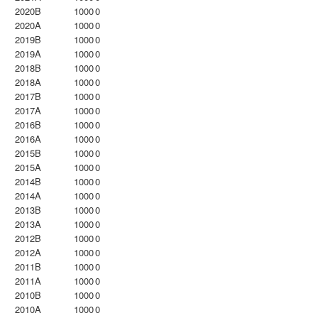
2020B
1000
0
2020A
1000
0
2019B
1000
0
2019A
1000
0
2018B
1000
0
2018A
1000
0
2017B
1000
0
2017A
1000
0
2016B
1000
0
2016A
1000
0
2015B
1000
0
2015A
1000
0
2014B
1000
0
2014A
1000
0
2013B
1000
0
2013A
1000
0
2012B
1000
0
2012A
1000
0
2011B
1000
0
2011A
1000
0
2010B
1000
0
2010A
1000
0