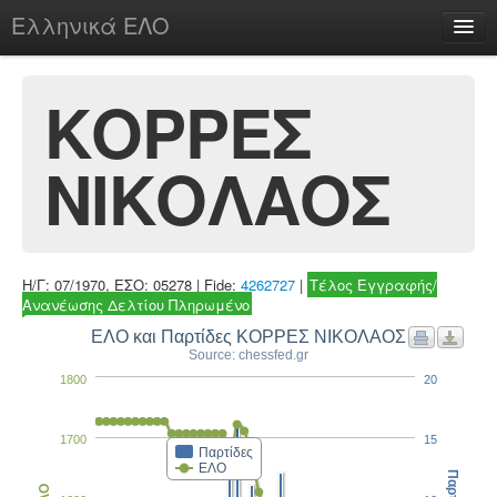
Ελληνικά ΕΛΟ
Περί
ΚΟΡΡΕΣ
ΝΙΚΟΛΑΟΣ
chesstu.be @ discord
Login
Η/Γ: 07/1970, ΕΣΟ: 05278 | Fide:
4262727
|
Τέλος Εγγραφής/
Ανανέωσης Δελτίου Πληρωμένο
ΕΛΟ και Παρτίδες ΚΟΡΡΕΣ ΝΙΚΟΛΑΟΣ
Source: chessfed.gr
1800
20
1700
15
Παρτίδες
ΕΛΟ