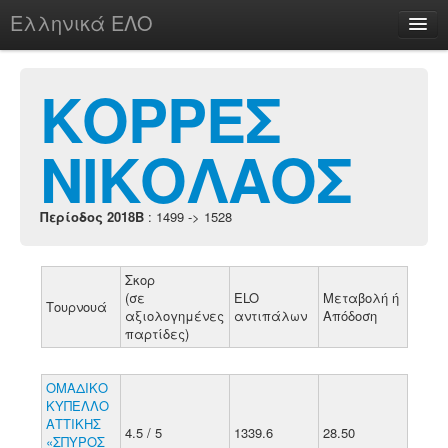
Ελληνικά ΕΛΟ
Περί
ΚΟΡΡΕΣ
ΝΙΚΟΛΑΟΣ
chesstu.be @ discord
Login
Περίοδος 2018B
: 1499 -> 1528
Σκορ
(σε
ELO
Μεταβολή ή
Τουρνουά
αξιολογημένες
αντιπάλων
Απόδοση
παρτίδες)
ΟΜΑΔΙΚΟ
ΚΥΠΕΛΛΟ
ΑΤΤΙΚΗΣ
4.5 / 5
1339.6
28.50
«ΣΠΥΡΟΣ