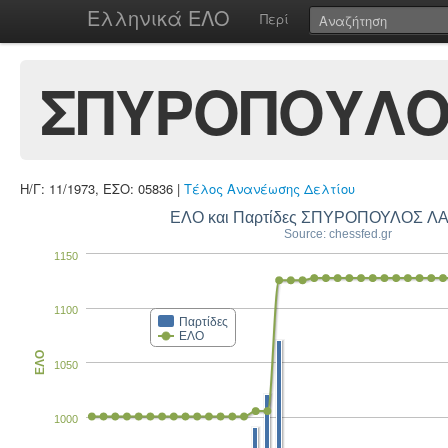
Ελληνικά ΕΛΟ
Περί
ΣΠΥΡΟΠΟΥΛΟ
Η/Γ: 11/1973, ΕΣΟ: 05836 |
Τέλος Ανανέωσης Δελτίου
ΕΛΟ και Π
Source: chessfed.gr
1150
1100
Παρτίδες
ΕΛΟ
ΕΛΟ
1050
1000