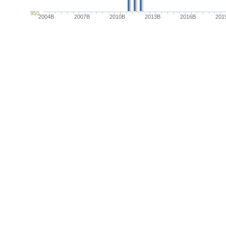
950
2004B
2007B
2010B
2013B
2016B
201