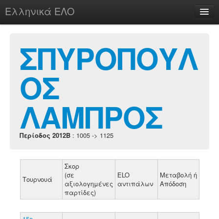
Ελληνικά ΕΛΟ
Περί
ΣΠΥΡΟΠΟΥΛ
ΟΣ
chesstu.be @ discord
Login
ΛΑΜΠΡΟΣ
Περίοδος 2012B
: 1005 -> 1125
Σκορ
(σε
ELO
Μεταβολή ή
Τουρνουά
αξιολογημένες
αντιπάλων
Απόδοση
παρτίδες)
15ο