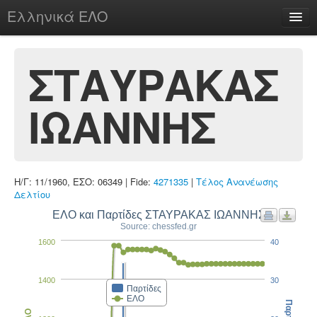
Ελληνικά ΕΛΟ
Περί
ΣΤΑΥΡΑΚΑΣ
ΙΩΑΝΝΗΣ
chesstu.be @ discord
Login
Η/Γ: 11/1960, ΕΣΟ: 06349 | Fide:
4271335
|
Τέλος Ανανέωσης
Δελτίου
ΕΛΟ και Παρτίδες ΣΤΑΥΡΑΚΑΣ ΙΩΑΝΝΗΣ
Source: chessfed.gr
1600
40
1400
30
Παρτίδες
ΕΛΟ