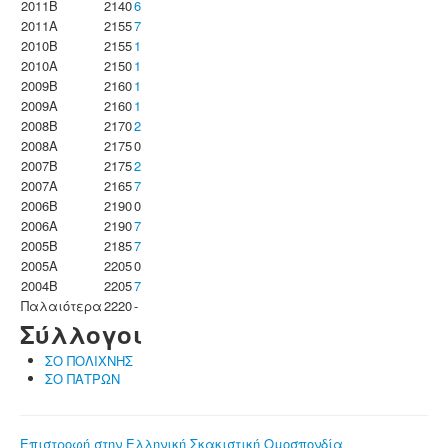
2011B
2140
6
2011A
2155
7
2010B
2155
1
2010A
2150
1
2009B
2160
1
2009A
2160
1
2008B
2170
2
2008A
2175
0
2007B
2175
2
2007A
2165
7
2006B
2190
0
2006A
2190
7
2005B
2185
7
2005A
2205
0
2004B
2205
7
Παλαιότερα
2220
-
Σύλλογοι
ΣΟ ΠΟΛΙΧΝΗΣ
ΣΟ ΠΑΤΡΩΝ
Επιστροφή στην Ελληνική Σκακιστική Ομοσπονδία