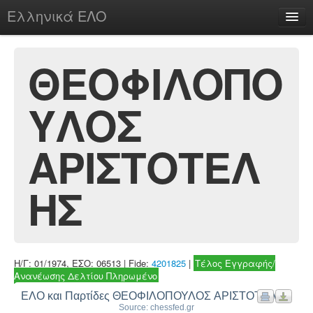
Ελληνικά ΕΛΟ
Περί
ΘΕΟΦΙΛΟΠΟ
ΥΛΟΣ
chesstu.be @ discord
Login
ΑΡΙΣΤΟΤΕΛ
ΗΣ
Η/Γ: 01/1974, ΕΣΟ: 06513 | Fide:
4201825
|
Τέλος Εγγραφής/
Ανανέωσης Δελτίου Πληρωμένο
ΕΛΟ και Παρτίδες ΘΕΟΦΙΛΟΠΟΥΛΟΣ ΑΡΙΣΤΟΤΕΛΗΣ
Source: chessfed.gr