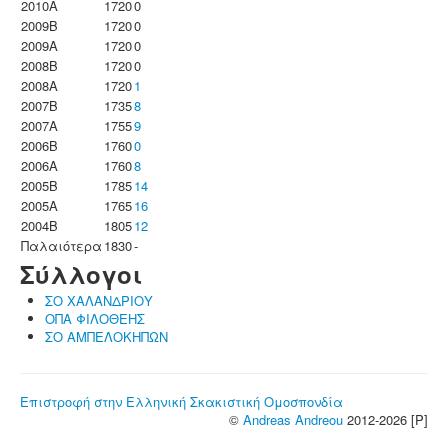
2010A
1720
0
2009B
1720
0
2009A
1720
0
2008B
1720
0
2008A
1720
1
2007B
1735
8
2007A
1755
9
2006B
1760
0
2006A
1760
8
2005B
1785
14
2005A
1765
16
2004B
1805
12
Παλαιότερα
1830
-
Σύλλογοι
ΣΟ ΧΑΛΑΝΔΡΙΟΥ
ΟΠΑ ΦΙΛΟΘΕΗΣ
ΣΟ ΑΜΠΕΛΟΚΗΠΩΝ
Επιστροφή στην Ελληνική Σκακιστική Ομοσπονδία
©
Andreas Andreou
2012-2026 [P]