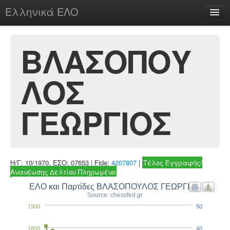
Ελληνικά ΕΛΟ
Περί
ΒΛΑΣΟΠΟΥ
ΛΟΣ
chesstu.be @ discord
Login
ΓΕΩΡΓΙΟΣ
Η/Γ: 10/1970, ΕΣΟ: 07653 | Fide:
4207807
|
Τέλος Εγγραφής/
Ανανέωσης Δελτίου Πληρωμένο
ΕΛΟ και Παρτίδες ΒΛΑΣΟΠΟΥΛΟΣ ΓΕΩΡΓΙΟΣ
Source: chessfed.gr
1900
50
1800
40