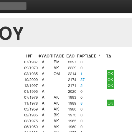
ΙΟΥ
Η/Γ
ΦΥΛΟ
ΤΙΤΛΟΣ
ΕΛΟ
ΠΑΡΤΙΔΕΣ
*
ΤΔ
07/1987
Α
ΕΜ
2397
0
09/1970
Α
ΑΚ
2229
0
03/1985
Α
ΟΜ
2214
1
OK
10/2009
Α
2174
37
OK
12/1997
Α
2171
2
OK
01/1995
Α
2020
0
07/1979
Α
ΑΚ
1993
0
11/1978
Α
ΑΚ
1989
8
OK
03/1959
Α
ΑΚ
1980
0
02/1985
Α
ΒΚ
1973
0
03/1975
Α
ΑΚ
1965
0
06/1959
Α
ΑΚ
1960
0