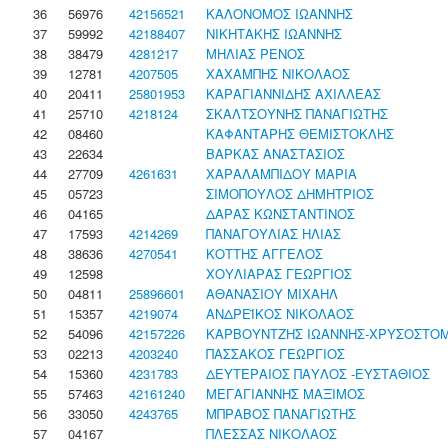
36
56976
42156521
ΚΑΛΟΝΟΜΟΣ ΙΩΑΝΝΗΣ
37
59992
42188407
ΝΙΚΗΤΑΚΗΣ ΙΩΑΝΝΗΣ
38
38479
4281217
ΜΗΛΙΑΣ ΡΕΝΟΣ
39
12781
4207505
ΧΑΧΑΜΠΗΣ ΝΙΚΟΛΑΟΣ
40
20411
25801953
ΚΑΡΑΓΙΑΝΝΙΔΗΣ ΑΧΙΛΛΕΑΣ
41
25710
4218124
ΣΚΑΛΤΣΟΥΝΗΣ ΠΑΝΑΓΙΩΤΗΣ
42
08460
ΚΑΦΑΝΤΑΡΗΣ ΘΕΜΙΣΤΟΚΛΗΣ
43
22634
ΒΑΡΚΑΣ ΑΝΑΣΤΑΣΙΟΣ
44
27709
4261631
ΧΑΡΑΛΑΜΠΙΔΟΥ ΜΑΡΙΑ
45
05723
ΣΙΜΟΠΟΥΛΟΣ ΔΗΜΗΤΡΙΟΣ
46
04165
ΔΑΡΑΣ ΚΩΝΣΤΑΝΤΙΝΟΣ
47
17593
4214269
ΠΑΝΑΓΟΥΛΙΑΣ ΗΛΙΑΣ
48
38636
4270541
ΚΟΤΤΗΣ ΑΓΓΕΛΟΣ
49
12598
ΧΟΥΛΙΑΡΑΣ ΓΕΩΡΓΙΟΣ
50
04811
25896601
ΑΘΑΝΑΣΙΟΥ ΜΙΧΑΗΛ
51
15357
4219074
ΑΝΔΡΕΪΚΟΣ ΝΙΚΟΛΑΟΣ
52
54096
42157226
ΚΑΡΒΟΥΝΤΖΗΣ ΙΩΑΝΝΗΣ-ΧΡΥΣΟΣΤΟ
53
02213
4203240
ΠΑΣΣΑΚΟΣ ΓΕΩΡΓΙΟΣ
54
15360
4231783
ΔΕΥΤΕΡΑΙΟΣ ΠΑΥΛΟΣ -ΕΥΣΤΑΘΙΟΣ
55
57463
42161240
ΜΕΓΑΓΙΑΝΝΗΣ ΜΑΞΙΜΟΣ
56
33050
4243765
ΜΠΡΑΒΟΣ ΠΑΝΑΓΙΩΤΗΣ
57
04167
ΠΛΕΣΣΑΣ ΝΙΚΟΛΑΟΣ