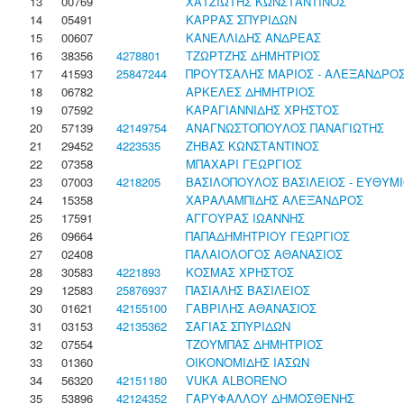
13
00769
ΧΑΤΖΙΩΤΗΣ ΚΩΝΣΤΑΝΤΙΝΟΣ
14
05491
ΚΑΡΡΑΣ ΣΠΥΡΙΔΩΝ
15
00607
ΚΑΝΕΛΛΙΔΗΣ ΑΝΔΡΕΑΣ
16
38356
4278801
ΤΖΩΡΤΖΗΣ ΔΗΜΗΤΡΙΟΣ
17
41593
25847244
ΠΡΟΥΤΣΑΛΗΣ ΜΑΡΙΟΣ - ΑΛΕΞΑΝΔΡΟ
18
06782
ΑΡΚΕΛΕΣ ΔΗΜΗΤΡΙΟΣ
19
07592
ΚΑΡΑΓΙΑΝΝΙΔΗΣ ΧΡΗΣΤΟΣ
20
57139
42149754
ΑΝΑΓΝΩΣΤΟΠΟΥΛΟΣ ΠΑΝΑΓΙΩΤΗΣ
21
29452
4223535
ΖΗΒΑΣ ΚΩΝΣΤΑΝΤΙΝΟΣ
22
07358
ΜΠΑΧΑΡΙ ΓΕΩΡΓΙΟΣ
23
07003
4218205
ΒΑΣΙΛΟΠΟΥΛΟΣ ΒΑΣΙΛΕΙΟΣ - ΕΥΘΥΜ
24
15358
ΧΑΡΑΛΑΜΠΙΔΗΣ ΑΛΕΞΑΝΔΡΟΣ
25
17591
ΑΓΓΟΥΡΑΣ ΙΩΑΝΝΗΣ
26
09664
ΠΑΠΑΔΗΜΗΤΡΙΟΥ ΓΕΩΡΓΙΟΣ
27
02408
ΠΑΛΑΙΟΛΟΓΟΣ ΑΘΑΝΑΣΙΟΣ
28
30583
4221893
ΚΟΣΜΑΣ ΧΡΗΣΤΟΣ
29
12583
25876937
ΠΑΣΙΑΛΗΣ ΒΑΣΙΛΕΙΟΣ
30
01621
42155100
ΓΑΒΡΙΛΗΣ ΑΘΑΝΑΣΙΟΣ
31
03153
42135362
ΣΑΓΙΑΣ ΣΠΥΡΙΔΩΝ
32
07554
ΤΖΟΥΜΠΑΣ ΔΗΜΗΤΡΙΟΣ
33
01360
ΟΙΚΟΝΟΜΙΔΗΣ ΙΑΣΩΝ
34
56320
42151180
VUKA ALBORENO
35
53896
42124352
ΓΑΡΥΦΑΛΛΟΥ ΔΗΜΟΣΘΕΝΗΣ