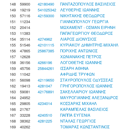
148
59900
42180490
ΠΑΝΤΑΖΟΠΟΥΛΟΣ ΒΑΣΙΛΕΙΟΣ
149
19219
541025342
ΛΕΥΘΕΡΗΣ ΙΩΑΝΝΗΣ
150
57116
42159300
ΝΙΚΗΤΑΚΗΣ ΘΕΟΔΩΡΟΣ
151
11234
ΓΙΑΝΝΟΠΟΥΛΟΥ ΓΕΩΡΓΙΑ
152
20414
ΜΩΧΑΜΕΝΤ - ΟΣΜΑΝ ΕΙΡΗΝΗ
153
11383
ΠΑΠΑΓΕΩΡΓΙΟΥ ΘΕΟΔΩΡΟΣ
154
35114
4274962
ΛΙΑΡΟΣ ΔΙΟΝΥΣΙΟΣ
155
51546
42101115
ΚΥΡΙΑΚΟΥ ΔΗΜΗΤΡΗΣ-ΜΙΧΑΗΛ
156
47865
25867385
ΠΟΡΙΧΗΣ ΑΝΤΩΝΙΟΣ
157
12628
ΧΩΝΙΑΝΑΚΗΣ ΠΕΤΡΟΣ
158
36156
4266196
ΛΟΓΟΘΕΤΗΣ ΙΩΑΝΝΗΣ
159
45756
25844261
ΙΣΣΑΡΗ ΑΘΗΝΑ
160
11042
ΑΦΡΙΔΗΣ ΤΡΥΦΩΝ
161
56098
42119650
ΣΤΑΥΡΟΠΟΥΛΟΣ ΟΔΥΣΣΕΑΣ
162
19413
4281047
ΓΡΗΓΟΡΟΠΟΥΛΟΣ ΙΩΑΝΝΗΣ
163
59081
42176891
ΣΑΚΕΛΛΑΡΙΟΥ ΙΩΑΝΝΗΣ
164
24952
ΜΑΥΡΟΓΙΑΝΝΗΣ ΑΛΕΞΑΝΔΡΟΣ
165
29805
4234014
ΚΟΣΣΑΡΑΣ ΜΙΧΑΗΛ
166
21767
ΚΑΡΑΜΠΕΛΑΣ ΒΑΣΙΛΕΙΟΣ
167
33228
4240510
ΠΑΠΠΑ ΕΥΓΕΝΙΑ
168
38362
4281225
ΝΤΑΛΑΣ ΓΕΩΡΓΙΟΣ
169
40262
ΤΟΜΑΡΑΣ ΚΩΝΣΤΑΝΤΙΝΟΣ