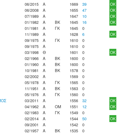
06/2015
Α
1669
39
OK
06/2008
Α
1655
47
OK
07/1989
Α
1647
10
OK
01/1982
Α
ΒΚ
1645
16
OK
01/1981
Α
ΓΚ
1645
0
11/1989
Α
1628
6
OK
09/1975
Α
ΓΚ
1610
0
09/1975
Α
1610
0
03/1998
Θ
1601
0
OK
02/1966
Α
ΒΚ
1600
0
01/1960
Α
ΒΚ
1600
0
10/1981
Α
ΒΚ
1578
0
02/2002
Α
1569
0
05/1978
Α
ΓΚ
1565
0
11/1951
Α
ΒΚ
1563
0
05/1976
Α
ΓΚ
1560
0
ΜΟΣ
03/2011
Α
1556
32
OK
04/1962
Α
ΟΜ
1551
12
OK
02/1983
Α
ΓΚ
1549
0
02/2014
Α
1544
50
OK
09/2001
Α
1542
0
02/1957
Α
ΒΚ
1535
0