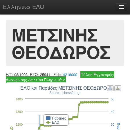
Ελληνικά ΕΛΟ
Περί
ΜΕΤΣΙΝΗΣ
ΘΕΟΔΩΡΟΣ
chesstu.be @ discord
Login
Η/Γ: 08/1993, ΕΣΟ: 25941 | Fide:
4218000
|
Τέλος Εγγραφής/
Ανανέωσης Δελτίου Πληρωμένο
ΕΛΟ και Παρτίδες ΜΕΤΣΙΝΗΣ ΘΕΟΔΩΡΟΣ
Source: chessfed.gr
1400
50
1300
40
Παρτίδες
ΕΛΟ
1200
30