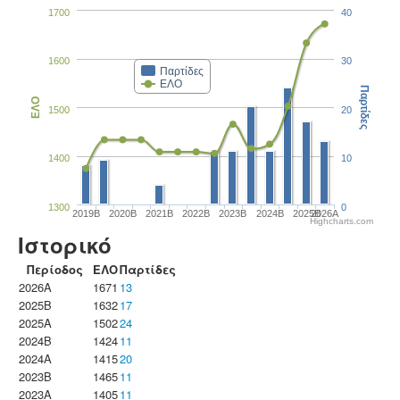
1700
40
1600
30
Παρτίδες
ΕΛΟ
Παρτίδες
ΕΛΟ
1500
20
1400
10
1300
0
2019B
2020B
2021B
2022B
2023B
2024B
2025B
2026A
Highcharts.com
Ιστορικό
Περίοδος
ΕΛΟ
Παρτίδες
2026A
1671
13
2025B
1632
17
2025A
1502
24
2024B
1424
11
2024A
1415
20
2023B
1465
11
2023Α
1405
11