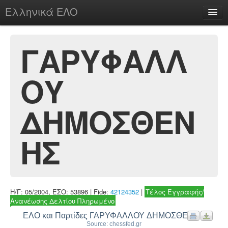
Ελληνικά ΕΛΟ
Περί
ΓΑΡΥΦΑΛΛ
ΟΥ
chesstu.be @ discord
Login
ΔΗΜΟΣΘΕΝ
ΗΣ
Η/Γ: 05/2004, ΕΣΟ: 53896 | Fide:
42124352
|
Τέλος Εγγραφής/
Ανανέωσης Δελτίου Πληρωμένο
ΕΛΟ και Παρτίδες ΓΑΡΥΦΑΛΛΟΥ ΔΗΜΟΣΘΕΝΗΣ
Source: chessfed.gr