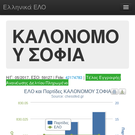
Ελληνικά ΕΛΟ
Περί
ΚΑΛΟΝΟΜΟ
Υ ΣΟΦΙΑ
chesstu.be @ discord
Login
Η/Γ: 05/2017, ΕΣΟ: 59127 | Fide:
42174783
|
Τέλος Εγγραφής/
Ανανέωσης Δελτίου Πληρωμένο
ΕΛΟ και Παρτίδες ΚΑΛΟΝΟΜΟΥ ΣΟΦΙΑ
Source: chessfed.gr
830.05
20
830.025
15
Παρτίδες
ΕΛΟ