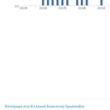
800
2012B
2015B
2017B
2019B
2021B
Επιστροφή στην Ελληνική Σκακιστική Ομοσπονδία