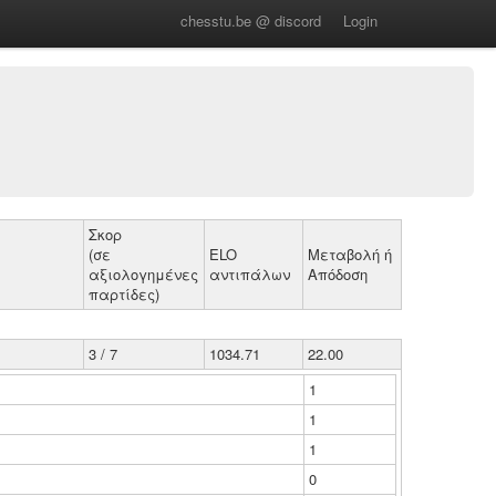
chesstu.be @ discord
Login
Σκορ
(σε
ELO
Μεταβολή ή
αξιολογημένες
αντιπάλων
Απόδοση
παρτίδες)
3 / 7
1034.71
22.00
1
1
1
0