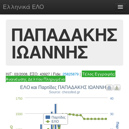
Ελληνικά ΕΛΟ
Περί
ΠΑΠΑΔΑΚΗΣ
ΙΩΑΝΝΗΣ
chesstu.be @ discord
Login
Η/Γ: 03/2008, ΕΣΟ: 43927 | Fide:
25825879
|
Τέλος Εγγραφής/
Ανανέωσης Δελτίου Πληρωμένο
ΕΛΟ και Παρτίδες ΠΑΠΑΔΑΚΗΣ ΙΩΑΝΝΗΣ
Source: chessfed.gr
1750
40
1500
30
Παρτίδες
ΕΛΟ