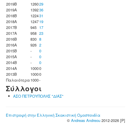
2019B
1260
29
2019A
1392
36
2018B
1224
31
2018A
1247
19
2017B
945
17
2017A
958
23
2016B
830
8
2016A
926
2
2015B
-
0
2015A
-
0
2014B
-
0
2014A
1000
0
2013B
1000
0
Παλαιότερα
1000
-
Σύλλογοι
ΑΣΟ ΠΕΤΡΟΥΠΟΛΗΣ "ΔΙΑΣ"
Επιστροφή στην Ελληνική Σκακιστική Ομοσπονδία
©
Andreas Andreou
2012-2026 [P]