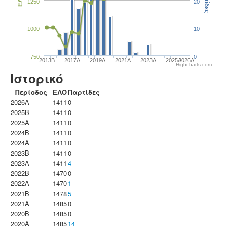
Παρτίδες
ΕΛΟ
1250
20
1000
10
750
0
2013B
2017A
2019A
2021A
2023Α
2025A
2026A
Highcharts.com
Ιστορικό
Περίοδος
ΕΛΟ
Παρτίδες
2026A
1411
0
2025B
1411
0
2025A
1411
0
2024B
1411
0
2024A
1411
0
2023B
1411
0
2023Α
1411
4
2022B
1470
0
2022A
1470
1
2021B
1478
5
2021A
1485
0
2020B
1485
0
2020A
1485
14