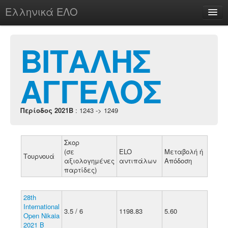
Ελληνικά ΕΛΟ
Περί
ΒΙΤΑΛΗΣ
ΑΓΓΕΛΟΣ
chesstu.be @ discord
Login
Περίοδος 2021B
: 1243 -> 1249
Σκορ
(σε
ELO
Μεταβολή ή
Τουρνουά
αξιολογημένες
αντιπάλων
Απόδοση
παρτίδες)
28th
International
3.5 / 6
1198.83
5.60
Open Nikaia
2021 B