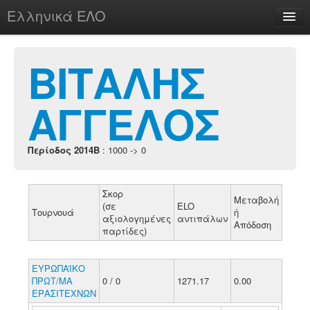
Ελληνικά ΕΛΟ
Περί
ΒΙΤΑΛΗΣ
ΑΓΓΕΛΟΣ
chesstu.be @ discord
Login
Περίοδος 2014B
: 1000 -> 0
Σκορ
Μεταβολή
(σε
ELO
Τουρνουά
ή
αξιολογημένες
αντιπάλων
Απόδοση
παρτίδες)
ΕΥΡΩΠΑΪΚΟ
ΠΡΩΤ/ΜΑ
0 / 0
1271.17
0.00
ΕΡΑΣΙΤΕΧΝΩΝ