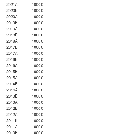
2021A
1000
0
2020B
1000
0
2020A
1000
0
2019B
1000
0
2019A
1000
0
2018B
1000
0
2018A
1000
0
2017B
1000
0
2017A
1000
0
2016B
1000
0
2016A
1000
0
2015B
1000
0
2015A
1000
0
2014B
1000
0
2014A
1000
0
2013B
1000
0
2013A
1000
0
2012B
1000
0
2012A
1000
0
2011B
1000
0
2011A
1000
0
2010B
1000
0