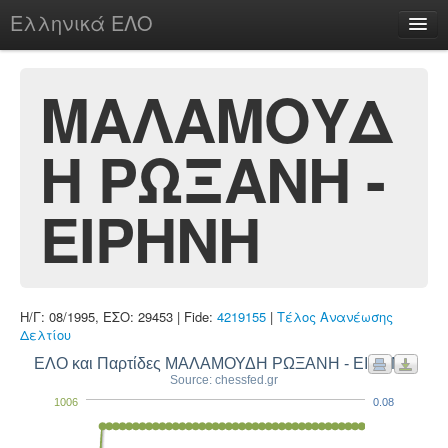
Ελληνικά ΕΛΟ
Περί
ΜΑΛΑΜΟΥΔ
Η ΡΩΞΑΝΗ -
chesstu.be @ discord
Login
ΕΙΡΗΝΗ
Η/Γ: 08/1995, ΕΣΟ: 29453 | Fide:
4219155
|
Τέλος Ανανέωσης
Δελτίου
ΕΛΟ και Παρτίδες ΜΑΛΑΜΟΥΔΗ ΡΩΞΑΝΗ - ΕΙΡΗΝΗ
Source: chessfed.gr
1006
0.08