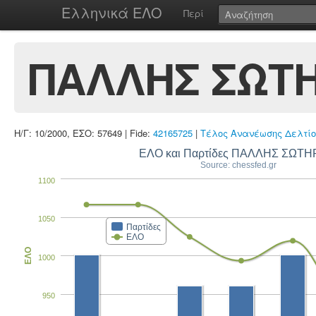
Ελληνικά ΕΛΟ
Περί
ΠΑΛΛΗΣ ΣΩΤΗ
Η/Γ: 10/2000, ΕΣΟ: 57649 | Fide:
42165725
|
Τέλος Ανανέωσης Δελτίο
ΕΛΟ και Παρτίδες ΠΑΛΛΗΣ ΣΩΤΗ
Source: chessfed.gr
1100
1050
Παρτίδες
ΕΛΟ
ΕΛΟ
1000
950