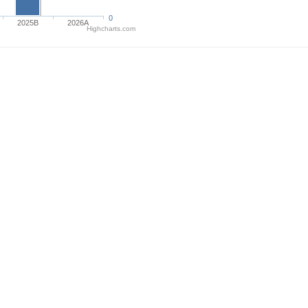
0
2025B
2026A
Highcharts.com