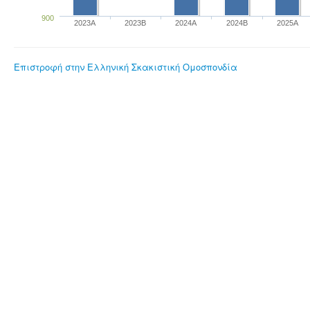
900
2023Α
2023B
2024A
2024B
2025A
Επιστροφή στην Ελληνική Σκακιστική Ομοσπονδία