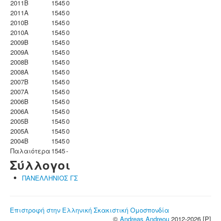
2011B
1545
0
2011A
1545
0
2010B
1545
0
2010A
1545
0
2009B
1545
0
2009A
1545
0
2008B
1545
0
2008A
1545
0
2007B
1545
0
2007A
1545
0
2006B
1545
0
2006A
1545
0
2005B
1545
0
2005A
1545
0
2004B
1545
0
Παλαιότερα
1545
-
Σύλλογοι
ΠΑΝΕΛΛΗΝΙΟΣ ΓΣ
Επιστροφή στην Ελληνική Σκακιστική Ομοσπονδία
©
Andreas Andreou
2012-2026 [P]