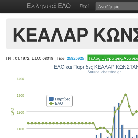
Ελληνικά ΕΛΟ
Περί
ΚΕΑΛΑΡ ΚΩΝ
Η/Γ: 01/1972, ΕΣΟ: 08018 | Fide:
25825925
|
Τέλος Εγγραφής/Ανανέω
ΕΛΟ και Παρτίδες ΚΕΑ
Source: chessfed.gr
1400
1300
Παρτίδες
ΕΛΟ
ΕΛΟ
1200
1100