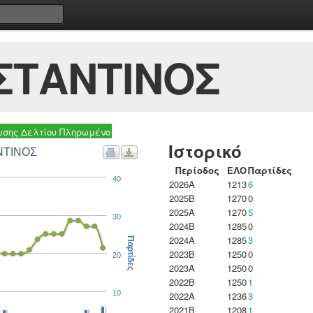
ΣΤΑΝΤΙΝΟΣ
σης Δελτίου Πληρωμένο
Ιστορικό
ΛΑΡ ΚΩΝΣΤΑΝΤΙΝΟΣ
Περίοδος
ΕΛΟ
Παρτίδες
40
2026A
1213
6
2025B
1270
0
2025A
1270
5
30
2024B
1285
0
2024A
1285
3
Παρτίδες
2023B
1250
0
20
2023Α
1250
0
2022B
1250
1
10
2022A
1236
3
2021B
1208
1