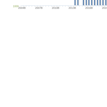
1000
2004B
2007B
2010B
2013B
2016B
201