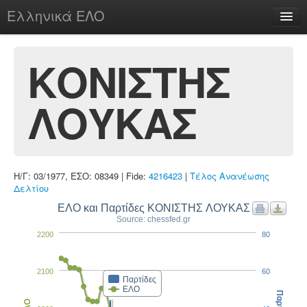
Ελληνικά ΕΛΟ
Περί
ΚΟΝΙΣΤΗΣ
ΛΟΥΚΑΣ
chesstu.be @ discord
Login
Η/Γ: 03/1977, ΕΣΟ: 08349 | Fide:
4216423
|
Τέλος Ανανέωσης
Δελτίου
ΕΛΟ και Παρτίδες ΚΟΝΙΣΤΗΣ ΛΟΥΚΑΣ
Source: chessfed.gr
2200
80
2100
60
Παρτίδες
ΕΛΟ