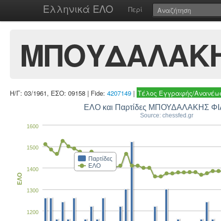
Ελληνικά ΕΛΟ
Περί
ΜΠΟΥΔΑΛΑΚΗ
Η/Γ: 03/1961, ΕΣΟ: 09158 | Fide:
4207149
|
Τέλος Εγγραφής/Ανανέωσ
ΕΛΟ και Π
Source: chessfed.gr
1600
1500
Παρτίδες
ΕΛΟ
1400
ΕΛΟ
1300
1200