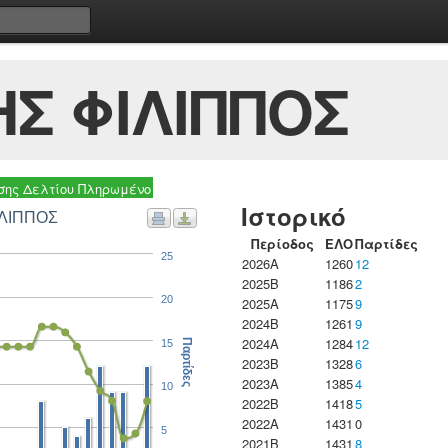
Σ ΦΙΛΙΠΠΟΣ
ης Δελτίου Πληρωμένο
Ιστορικό
αρτίδες ΜΠΟΥΔΑΛΑΚΗΣ ΦΙΛΙΠΠΟΣ
Περίοδος
ΕΛΟ
Παρτίδες
25
2026A
1260
12
2025B
1186
2
20
2025A
1175
9
2024B
1261
9
2024A
1284
12
15
Παρτίδες
2023B
1328
6
2023Α
1385
4
10
2022B
1418
5
2022A
1431
0
5
2021B
1431
8