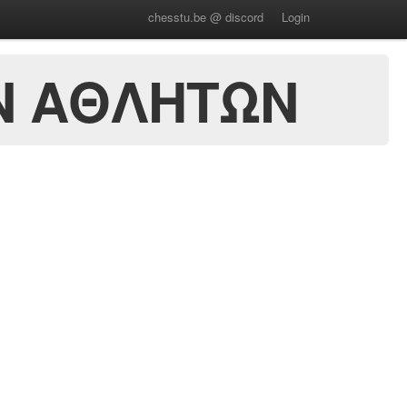
chesstu.be @ discord
Login
Ν ΑΘΛΗΤΩΝ