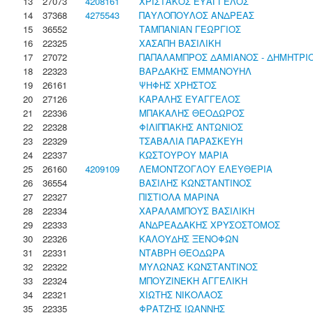
13
27073
4208161
ΧΡΙΣΤΑΚΟΣ ΕΥΑΓΓΕΛΟΣ
14
37368
4275543
ΠΑΥΛΟΠΟΥΛΟΣ ΑΝΔΡΕΑΣ
15
36552
ΤΑΜΠΑΝΙΑΝ ΓΕΩΡΓΙΟΣ
16
22325
ΧΑΣΑΠΗ ΒΑΣΙΛΙΚΗ
17
27072
ΠΑΠΑΛΑΜΠΡΟΣ ΔΑΜΙΑΝΟΣ - ΔΗΜΗΤΡΙ
18
22323
ΒΑΡΔΑΚΗΣ ΕΜΜΑΝΟΥΗΛ
19
26161
ΨΗΦΗΣ ΧΡΗΣΤΟΣ
20
27126
ΚΑΡΑΛΗΣ ΕΥΑΓΓΕΛΟΣ
21
22336
ΜΠΑΚΑΛΗΣ ΘΕΟΔΩΡΟΣ
22
22328
ΦΙΛΙΠΠΑΚΗΣ ΑΝΤΩΝΙΟΣ
23
22329
ΤΣΑΒΑΛΙΑ ΠΑΡΑΣΚΕΥΗ
24
22337
ΚΩΣΤΟΥΡΟΥ ΜΑΡΙΑ
25
26160
4209109
ΛΕΜΟΝΤΖΟΓΛΟΥ ΕΛΕΥΘΕΡΙΑ
26
36554
ΒΑΣΙΛΗΣ ΚΩΝΣΤΑΝΤΙΝΟΣ
27
22327
ΠΙΣΤΙΟΛΑ ΜΑΡΙΝΑ
28
22334
ΧΑΡΑΛΑΜΠΟΥΣ ΒΑΣΙΛΙΚΗ
29
22333
ΑΝΔΡΕΑΔΑΚΗΣ ΧΡΥΣΟΣΤΟΜΟΣ
30
22326
ΚΑΛΟΥΔΗΣ ΞΕΝΟΦΩΝ
31
22331
ΝΤΑΒΡΗ ΘΕΟΔΩΡΑ
32
22322
ΜΥΛΩΝΑΣ ΚΩΝΣΤΑΝΤΙΝΟΣ
33
22324
ΜΠΟΥΖΙΝΕΚΗ ΑΓΓΕΛΙΚΗ
34
22321
ΧΙΩΤΗΣ ΝΙΚΟΛΑΟΣ
35
22335
ΦΡΑΤΖΗΣ ΙΩΑΝΝΗΣ