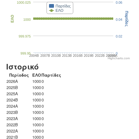
1000.025
0.06
Παρτίδες
ΕΛΟ
Παρτίδες
ΕΛΟ
1000
0.04
999.975
0.02
999.95
0
2004B
2007B
2010B
2013B
2016B
2019B
2022B
2025B
2026A
Highcharts.com
Ιστορικό
Περίοδος
ΕΛΟ
Παρτίδες
2026A
1000
0
2025B
1000
0
2025A
1000
0
2024B
1000
0
2024A
1000
0
2023B
1000
0
2023Α
1000
0
2022B
1000
0
2022A
1000
0
2021B
1000
0