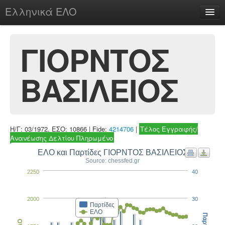
Ελληνικά ΕΛΟ
Περί
ΓΙΟΡΝΤΟΣ
ΒΑΣΙΛΕΙΟΣ
chesstu.be @ discord
Login
Η/Γ: 03/1972, ΕΣΟ: 10866 | Fide:
4214706
|
Τέλος Εγγραφής/
Ανανέωσης Δελτίου Πληρωμένο
ΕΛΟ και Παρτίδες ΓΙΟΡΝΤΟΣ ΒΑΣΙΛΕΙΟΣ
Source: chessfed.gr
2250
40
2000
30
Παρτίδες
ΕΛΟ