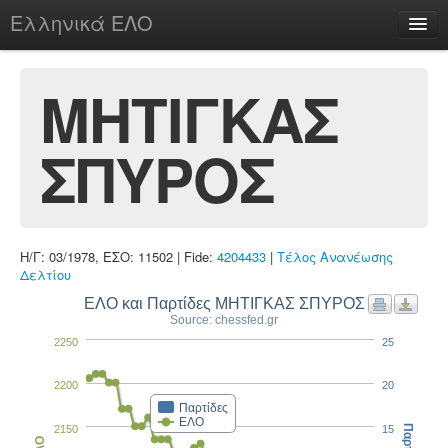
Ελληνικά ΕΛΟ
Περί
ΜΗΤΙΓΚΑΣ
ΣΠΥΡΟΣ
chesstu.be @ discord
Login
Η/Γ: 03/1978, ΕΣΟ: 11502 | Fide:
4204433
|
Τέλος Ανανέωσης
Δελτίου
ΕΛΟ και Παρτίδες ΜΗΤΙΓΚΑΣ ΣΠΥΡΟΣ
Source: chessfed.gr
2250
25
2200
20
Παρτίδες
ΕΛΟ
2150
15