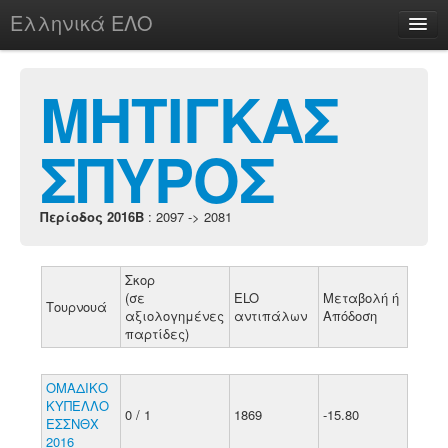
Ελληνικά ΕΛΟ
Περί
ΜΗΤΙΓΚΑΣ
ΣΠΥΡΟΣ
chesstu.be @ discord
Login
Περίοδος 2016B
: 2097 -> 2081
Σκορ
(σε
ELO
Μεταβολή ή
Τουρνουά
αξιολογημένες
αντιπάλων
Απόδοση
παρτίδες)
ΟΜΑΔΙΚΟ
ΚΥΠΕΛΛΟ
0 / 1
1869
-15.80
ΕΣΣΝΘΧ
2016