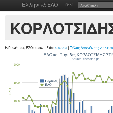
Ελληνικά ΕΛΟ
Περί
ΚΟΡΛΟΤΣΙΔΗΣ
Η/Γ: 03/1984, ΕΣΟ: 12867 | Fide:
4207033
|
Τέλος Ανανέωσης Δελτίου
ΕΛΟ και Παρτίδες ΚΟΡΛΟΤΣΙΔΗΣ Σ
Source: chessfed.gr
2000
Παρτίδες
1900
ΕΛΟ
ΕΛΟ
1800