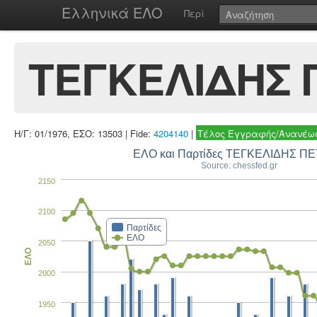
Ελληνικά ΕΛΟ
Περί
ΤΕΓΚΕΛΙΔΗΣ 
Η/Γ: 01/1976, ΕΣΟ: 13503 | Fide:
4204140
|
Τέλος Εγγραφής/Ανανέωσ
ΕΛΟ και Παρτίδες ΤΕΓΚΕΛΙΔΗΣ Π
Source: chessfed.gr
2150
2100
Παρτίδες
ΕΛΟ
2050
ΕΛΟ
2000
1950